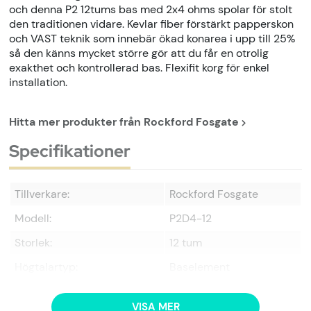
och denna P2 12tums bas med 2x4 ohms spolar för stolt
den traditionen vidare. Kevlar fiber förstärkt papperskon
och VAST teknik som innebär ökad konarea i upp till 25%
så den känns mycket större gör att du får en otrolig
exakthet och kontrollerad bas. Flexifit korg för enkel
installation.
Hitta mer produkter från
Rockford Fosgate
Specifikationer
Tillverkare:
Rockford Fosgate
Modell:
P2D4-12
Storlek:
12 tum
Högtalartyp:
Baselement
Effekttålighet MAX:
800 Watt
VISA MER