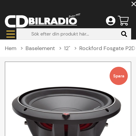
Hem
Baselement
12"
Rockford Fosgate P2D
Produktbilder Rockford Fosgate P2D412
Spara