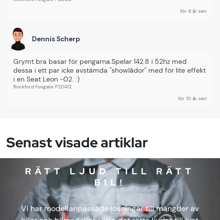
för 9 år sen
Dennis Scherp
Grymt bra basar för pengarna.Spelar 142.8 i 52hz med 
dessa i ett par icke avstämda ''showlådor'' med för lite effekt 
i en Seat Leon -02. :)
Rockford Fosgate P2D412
för 10 år sen
Senast visade artiklar
RÄTT LJUD TILL RÄTT
BIL!
Vi har modellanpassade lösningar till mängder av