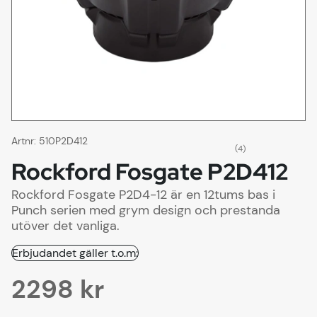
Artnr:
510P2D412
(4)
Rockford Fosgate P2D412
Rockford Fosgate P2D4-12 är en 12tums bas i
Punch serien med grym design och prestanda
utöver det vanliga.
Erbjudandet gäller t.o.m:
2298
kr