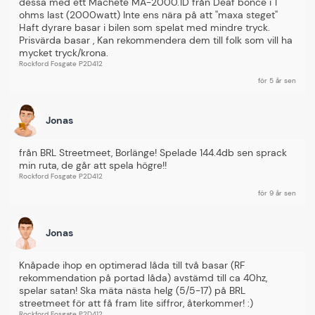
dessa med ett Machete MA-2000.1D från Deaf bonce i 1 
Den här produkten har inga recensioner.
ohms last (2000watt) Inte ens nära på att ''maxa steget'' 
Haft dyrare basar i bilen som spelat med mindre tryck. 
Prisvärda basar , Kan rekommendera dem till folk som vill ha 
mycket tryck/krona.
Rockford Fosgate P2D412
för 5 år sen
Jonas
från BRL Streetmeet, Borlänge! Spelade 144.4db sen sprack 
min ruta, de går att spela högre!!
Rockford Fosgate P2D412
för 9 år sen
Jonas
Knåpade ihop en optimerad låda till två basar (RF 
rekommendation på portad låda) avstämd till ca 40hz, 
spelar satan! Ska mäta nästa helg (5/5-17) på BRL 
streetmeet för att få fram lite siffror, återkommer! :)
Rockford Fosgate P2D412