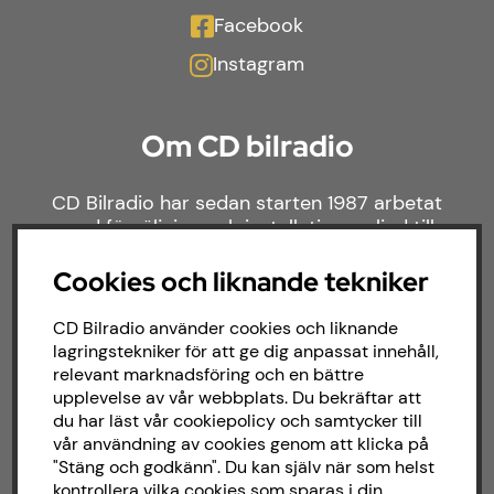
Facebook
Instagram
Om CD bilradio
CD Bilradio har sedan starten 1987 arbetat
med försäljning och installation av ljud till
både bilar och båtar. Hos oss hittar du ett
brett sortiment av billjud till alla typer av
Cookies och liknande tekniker
bilmärken och behov.
CD Bilradio använder cookies och liknande
lagringstekniker för att ge dig anpassat innehåll,
relevant marknadsföring och en bättre
upplevelse av vår webbplats. Du bekräftar att
du har läst vår cookiepolicy och samtycker till
vår användning av cookies genom att klicka på
"Stäng och godkänn". Du kan själv när som helst
kontrollera vilka cookies som sparas i din