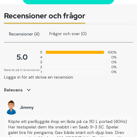
Effekttålighet RMS:
400 Watt
Känslighet:
86 dB
Recensioner och frågor
Impedans:
2x4ohm
Monteringsdjup:
162mm
Frågor och svar (0)
Recensioner (4)
Monteringshål:
285mm
5
100%
Vikt:
7kg
5.0
4
0%
3
0%
2
0%
Manualer & dokument
Baserat på 4 recensioner
1
0%
Logga in för att skriva en recension
Relevans
Omdöme
Jimmy
0 0
(
0
)
Köpte ett parByggde ihop en låda på ca 110 L portad (40Hz) 
Lämna omdöme
Har testspelat dem lite snabbt i en Saab 9-3 SC. Spelar 
galet bra för pengarna, Gav både snärt och djup bas. Drev 