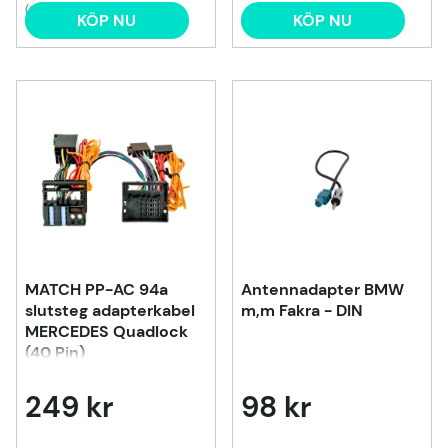
(2)
KÖP NU
KÖP NU
MATCH PP-AC 94a
Antennadapter BMW
slutsteg adapterkabel
m,m Fakra - DIN
MERCEDES Quadlock
(40 Pin)
249 kr
98 kr