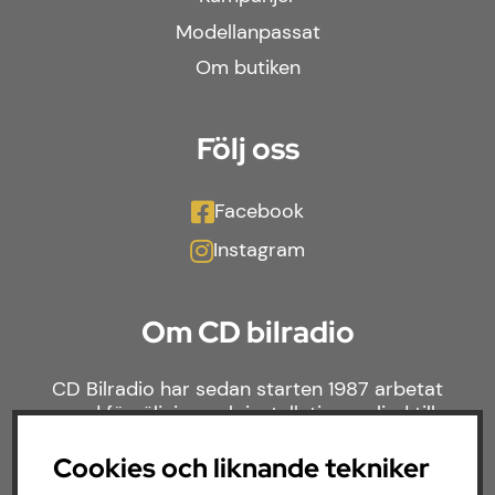
Modellanpassat
Om butiken
Följ oss
Facebook
Instagram
Om CD bilradio
CD Bilradio har sedan starten 1987 arbetat
med försäljning och installation av ljud till
både bilar och båtar. Hos oss hittar du ett
brett sortiment av billjud till alla typer av
Cookies och liknande tekniker
bilmärken och behov.