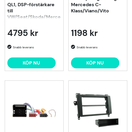
QL1, DSP-förstärkare
Mercedes C-
till
Klass/Viano/Vito
VW/Seat/Skoda/Mercedes
m.fl. 1998-2020
4795 kr
1198 kr
KÖP NU
KÖP NU