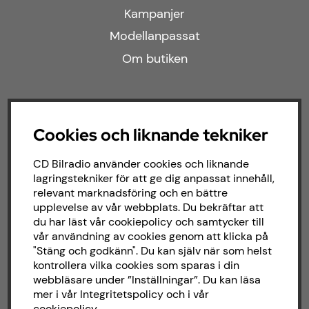
Kampanjer
Modellanpassat
Om butiken
Följ oss
Cookies och liknande tekniker
Facebook
CD Bilradio använder cookies och liknande
Instagram
lagringstekniker för att ge dig anpassat innehåll,
relevant marknadsföring och en bättre
upplevelse av vår webbplats. Du bekräftar att
Om CD bilradio
du har läst vår cookiepolicy och samtycker till
vår användning av cookies genom att klicka på
"Stäng och godkänn". Du kan själv när som helst
CD Bilradio har sedan starten 1987 arbetat
kontrollera vilka cookies som sparas i din
med försäljning och installation av ljud till
webbläsare under ”Inställningar”. Du kan läsa
både bilar och båtar. Hos oss hittar du ett
mer i vår
Integritetspolicy
och i vår
brett sortiment av billjud till alla typer av
cookiepolicy
.