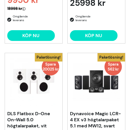
25998 kr
Ordinarie pris:
18998 kr
KÖP NU
KÖP NU
Paketlösning!
Paketlösning!
Spara
Spara
Spara
20025 kr
5048
kr
562 kr
DLS Flatbox D-One
Dynavoice Magic LCR-
On-Wall 5.0
4 EX v3 högtalarpaket
högtalarpaket, vit
5.1 med MW12, svart