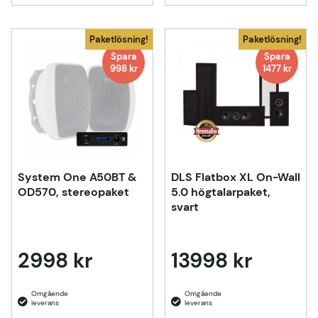
Paketlösning!
Paketlösning!
Spara
Spara
998 kr
1477 kr
System One A50BT &
DLS Flatbox XL On-Wall
OD570, stereopaket
5.0 högtalarpaket,
svart
2998 kr
13998 kr