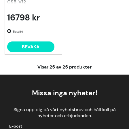
CSB-V12
16798 kr
Slutsåld
BEVAKA
Visar
25
av
25
produkter
Missa inga nyheter!
Signa upp dig på vårt nyhetsbrev och håll koll på
nyheter och erbjudanden.
E-post