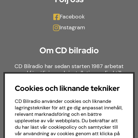
Facebook
Instagram
Om CD bilradio
CD Bilradio har sedan starten 1987 arbetat
med försäljning och installation av ljud till
både bilar och båtar. Hos oss hittar du ett
brett sortiment av billjud till alla typer av
Cookies och liknande tekniker
bilmärken och behov.
CD Bilradio använder cookies och liknande
lagringstekniker för att ge dig anpassat innehåll,
relevant marknadsföring och en bättre
upplevelse av vår webbplats. Du bekräftar att
du har läst vår cookiepolicy och samtycker till
vår användning av cookies genom att klicka på