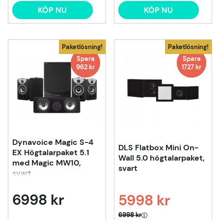
KÖP NU
KÖP NU
Paketlösning!
Paketlösning!
Spara
Spara
Spara
962 kr
1000
1727 kr
kr
Dynavoice Magic S-4
DLS Flatbox Mini On-
EX Högtalarpaket 5.1
Wall 5.0 högtalarpaket,
med Magic MW10,
svart
svart
6998 kr
5998 kr
Ordinarie pris:
6998 kr