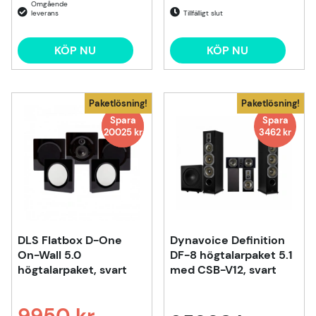
Tillfälligt slut
KÖP NU
KÖP NU
Paketlösning!
Paketlösning!
Spara
Spara
Spara
20025 kr
9048
kr
3462 kr
DLS Flatbox D-One
Dynavoice Definition
On-Wall 5.0
DF-8 högtalarpaket 5.1
högtalarpaket, svart
med CSB-V12, svart
9950 kr