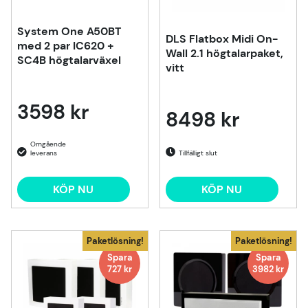
System One A50BT
DLS Flatbox Midi On-
med 2 par IC620 +
Wall 2.1 högtalarpaket,
SC4B högtalarväxel
vitt
3598 kr
8498 kr
Tillfälligt slut
KÖP NU
KÖP NU
Paketlösning!
Paketlösning!
Spara
Spara
727 kr
3982 kr