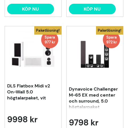
KÖP NU
KÖP NU
Paketlösning!
Paketlösning!
Spara
Spara
977 kr
972 kr
DLS Flatbox Midi v2
Dynavoice Challenger
On-Wall 5.0
M-65 EX med center
högtalarpaket, vit
och surround, 5.0
högtalarpaket
9998 kr
9798 kr