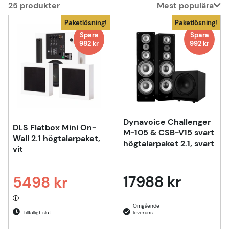
25
produkter
Mest populära
Produkter
Paketlösning!
Paketlösning!
Spara
Spara
Spara
982 kr
992 kr
Dynavoice Challenger
DLS Flatbox Mini On-
M-105 & CSB-V15 svart
Wall 2.1 högtalarpaket,
högtalarpaket 2.1, svart
vit
17988 kr
5498 kr
Ordinarie pris:
Tillfälligt slut