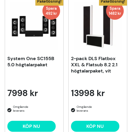
Paketlösning!
Paketlösning!
Spara
Spara
492 kr
1482 kr
System One SC155B
2-pack DLS Flatbox
5.0 högtalarpaket
XXL & Flatsub 8.2 2.1
högtalarpaket, vit
7998 kr
13998 kr
KÖP NU
KÖP NU