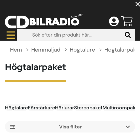
Hem
Hemmaljud
Högtalare
Högtalarpake
Högtalarpaket
Högtalare
Förstärkare
Hörlurar
Stereopaket
Multiroompaket
Filtrera