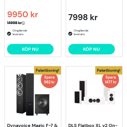
9950 kr
7998 kr
Ordinarie pris:
14998 kr
KÖP NU
KÖP NU
Paketlösning!
Paketlösning!
Spara
Spara
982 kr
1477 kr
Dynavoice Magic F-7 &
DLS Flatbox XL v2 On-