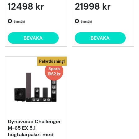
12498 kr
21998 kr
Slutsåld
Slutsåld
BEVAKA
BEVAKA
Paketlösning!
Spara
1962 kr
Dynavoice Challenger
M-65 EX 5.1
högtalarpaket med