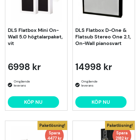
DLS Flatbox Mini On-
DLS Flatbox D-One &
Wall 5.0 högtalarpaket,
Flatsub Stereo One 2.1,
vit
On-Wall pianosvart
6998 kr
14998 kr
KÖP NU
KÖP NU
Paketlösning!
Paketlösning!
Spara
Spara
4477 kr
2182 kr