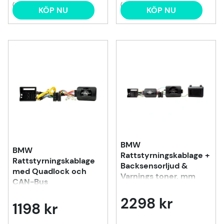
(2)
(4)
KÖP NU
KÖP NU
BMW
BMW
Rattstyrningskablage +
Rattstyrningskablage
Backsensorljud &
med Quadlock och
Varnings toner, mm
CAN-Bus
2298 kr
1198 kr