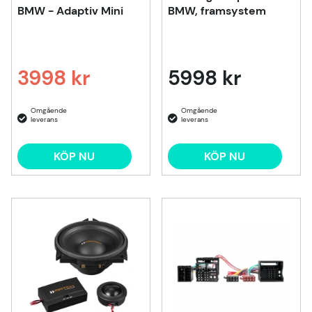
BMW - Adaptiv Mini
BMW, framsystem
3998 kr
5998 kr
Ordinarie pris:
KÖP NU
KÖP NU