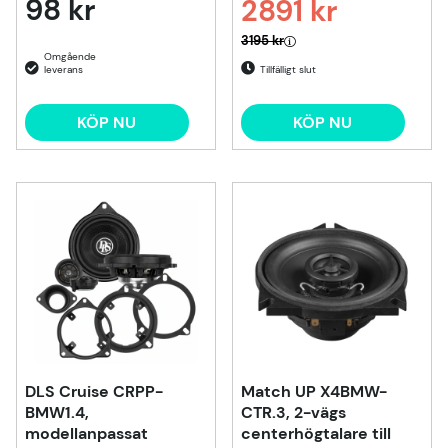
98 kr
2891 kr
Ordinarie pris:
3195 kr
Tillfälligt slut
KÖP NU
KÖP NU
DLS Cruise CRPP-
Match UP X4BMW-
BMW1.4,
CTR.3, 2-vägs
modellanpassat
centerhögtalare till