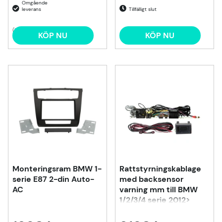
Tillfälligt slut
(1)
KÖP NU
KÖP NU
Monteringsram BMW 1-
Rattstyrningskablage
serie E87 2-din Auto-
med backsensor
AC
varning mm till BMW
1/2/3/4 serie 2012>