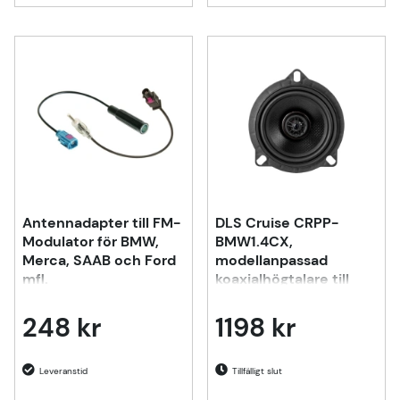
Antennadapter till FM-
DLS Cruise CRPP-
Modulator för BMW,
BMW1.4CX,
Merca, SAAB och Ford
modellanpassad
mfl.
koaxialhögtalare till
BMW
248 kr
1198 kr
Tillfälligt slut