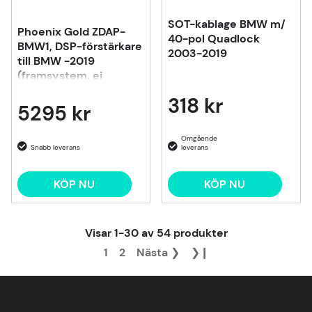
SOT-kablage BMW m/
Phoenix Gold ZDAP-
40-pol Quadlock
BMW1, DSP-förstärkare
2003-2019
till BMW -2019
(framsystem, ej
HiFi/Top HiFi)
318 kr
5295 kr
KÖP NU
KÖP NU
Visar
1-30
av
54
produkter
1
2
Nästa
❯
❯❙