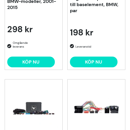
BMW-modeller, 2001-
till baselement, BMW,
2015
par
298 kr
198 kr
KÖP NU
KÖP NU