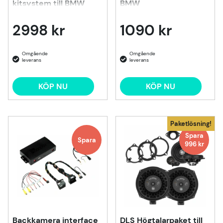
kitsystem till BMW
BMW
2998 kr
1090 kr
KÖP NU
KÖP NU
Paketlösning!
Spara
Spara
996 kr
Backkamera interface
DLS Högtalarpaket till