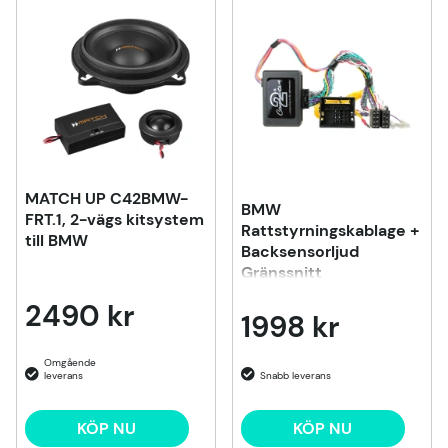
MATCH UP C42BMW-
BMW
FRT.1, 2-vägs kitsystem
Rattstyrningskablage +
till BMW
Backsensorljud
Gränssnitt
2490 kr
1998 kr
KÖP NU
KÖP NU