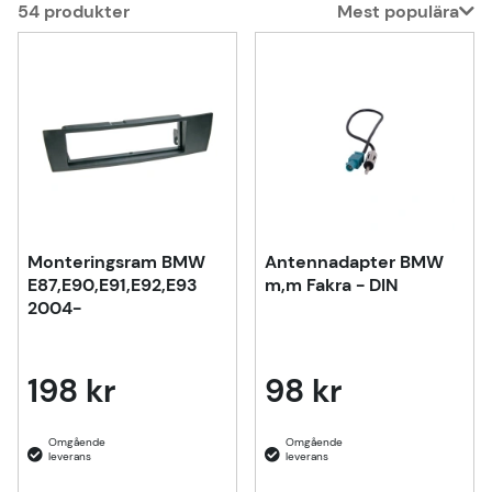
54
produkter
Mest populära
Produkter
Monteringsram BMW
Antennadapter BMW
E87,E90,E91,E92,E93
m,m Fakra - DIN
2004-
198 kr
98 kr