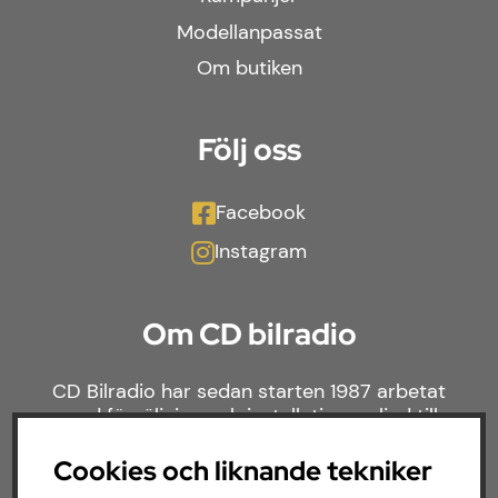
Modellanpassat
Om butiken
Följ oss
Facebook
Instagram
Om CD bilradio
CD Bilradio har sedan starten 1987 arbetat
med försäljning och installation av ljud till
både bilar och båtar. Hos oss hittar du ett
brett sortiment av billjud till alla typer av
Cookies och liknande tekniker
bilmärken och behov.