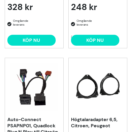
328 kr
248 kr
(4)
KÖP NU
KÖP NU
Auto-Connect
Högtalaradapter 6,5,
PSAPNP01, Quadlock
Citroen, Peugeot
Plug N Play till Citroën