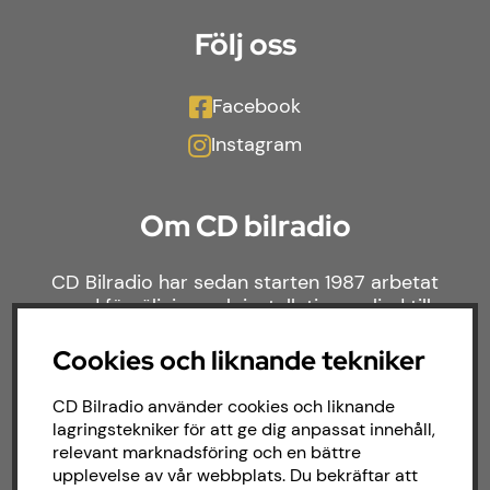
Följ oss
Facebook
Instagram
Om CD bilradio
CD Bilradio har sedan starten 1987 arbetat
med försäljning och installation av ljud till
både bilar och båtar. Hos oss hittar du ett
brett sortiment av billjud till alla typer av
Cookies och liknande tekniker
bilmärken och behov.
CD Bilradio använder cookies och liknande
lagringstekniker för att ge dig anpassat innehåll,
relevant marknadsföring och en bättre
upplevelse av vår webbplats. Du bekräftar att