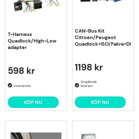
CAN-Bus Kit
T-Harness
Citroen/Peugeot
Quadlock/High-Low
Quadlock>ISO/Fakra>DIN
adapter
1198 kr
598 kr
KÖP NU
KÖP NU