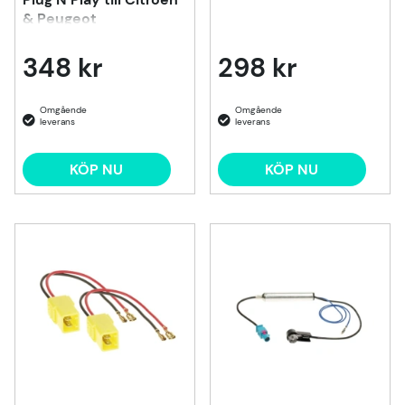
& Peugeot
348 kr
298 kr
KÖP NU
KÖP NU