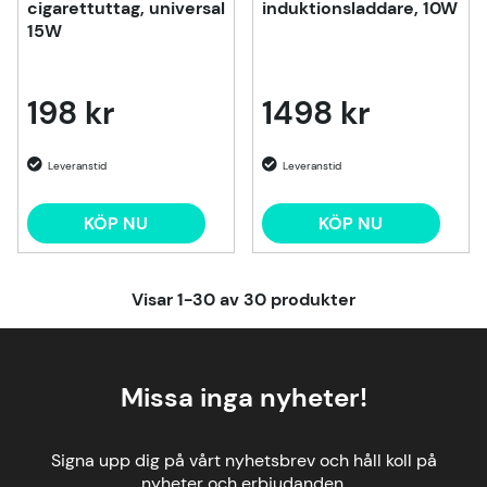
cigarettuttag, universal
induktionsladdare, 10W
15W
198 kr
1498 kr
KÖP NU
KÖP NU
Visar
1-30
av
30
produkter
Missa inga nyheter!
Signa upp dig på vårt nyhetsbrev och håll koll på
nyheter och erbjudanden.