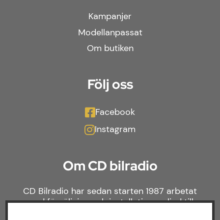
Kampanjer
Modellanpassat
Om butiken
Följ oss
Facebook
Instagram
Om CD bilradio
CD Bilradio har sedan starten 1987 arbetat
med försäljning och installation av ljud till
både bilar och båtar. Hos oss hittar du ett