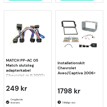
MATCH PP-AC 05
Installationskit
Match slutsteg
Chevrolet
adapterkabel
Aveo/Captiva 2006>
Chevrolet m.fl 2007>
249 kr
1798 kr
Tillfälligt slut