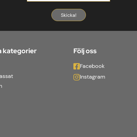
Skicka!
 kategorier
Följ oss
Facebook
assat
Instagram
n