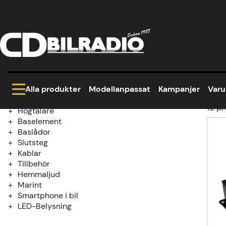
Hem
AudioControl
Kategoriträd
Au
Kampanjer
Modellanpassat
Alla produkter
Modellanpassat
Kampanjer
Var
Paketerbjudanden
Bilstereo
12
pr
Högtalare
Baselement
Prod
Baslådor
Slutsteg
Kablar
Tillbehör
Hemmaljud
Marint
Smartphone i bil
LED-Belysning