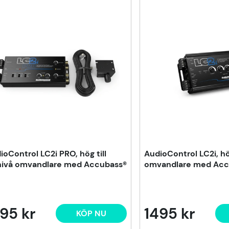
ioControl LC2i PRO, hög till
AudioControl LC2i, hög
nivå omvandlare med Accubass®
omvandlare med Acc
95 kr
1495 kr
KÖP NU