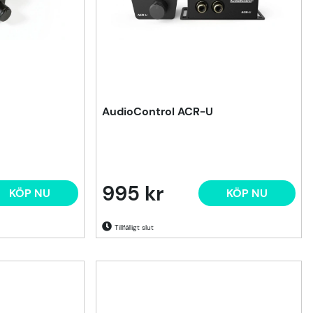
AudioControl ACR-U
995 kr
KÖP NU
KÖP NU
Tillfälligt slut