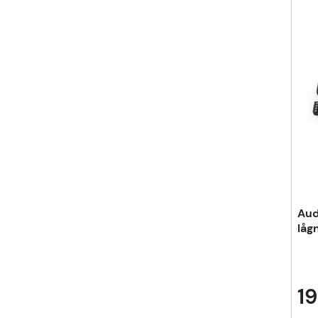
Aud
låg
19