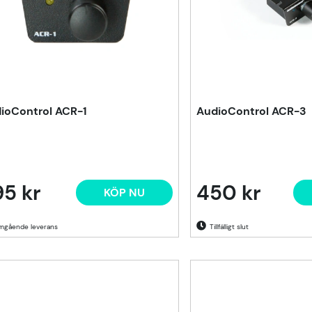
ioControl ACR-1
AudioControl ACR-3
5 kr
450 kr
KÖP NU
Tillfälligt slut