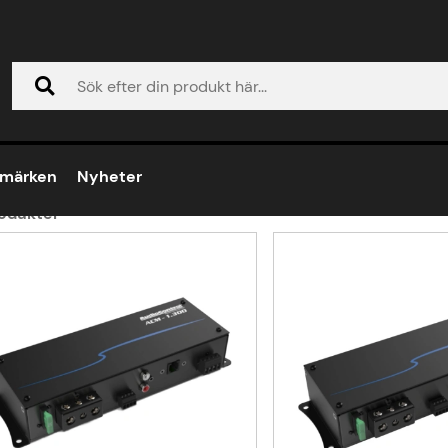
dioControl
umärken
Nyheter
odukter
ukter