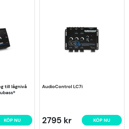
 till lågnivå
AudioControl LC7i
ubass®
2795 kr
KÖP NU
KÖP NU