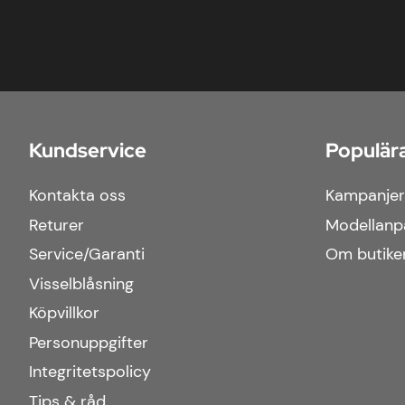
Kundservice
Populära
Kontakta oss
Kampanjer
Returer
Modellanp
Service/Garanti
Om butike
Visselblåsning
Köpvillkor
Personuppgifter
Integritetspolicy
Tips & råd