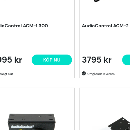
ioControl ACM-1.300
AudioControl ACM-2
995 kr
3795 kr
KÖP NU
lfälligt slut