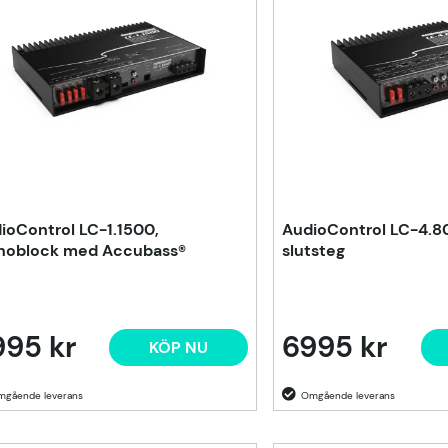
ioControl LC-1.1500,
AudioControl LC-4.80
oblock med Accubass®
slutsteg
995 kr
6995 kr
KÖP NU