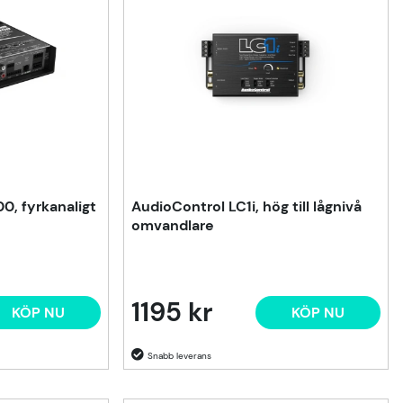
0, fyrkanaligt
AudioControl LC1i, hög till lågnivå
omvandlare
1195 kr
KÖP NU
KÖP NU