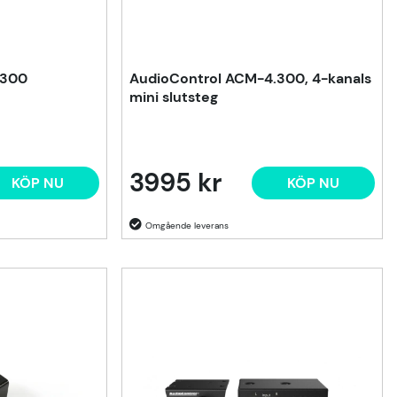
.300
AudioControl ACM-4.300, 4-kanals
mini slutsteg
3995 kr
KÖP NU
KÖP NU