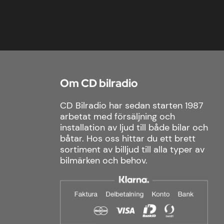
Om CD bilradio
CD Bilradio har sedan starten 1987
arbetat med försäljning och
installation av ljud till både bilar och
båtar. Hos oss hittar du ett brett
sortiment av billjud till alla typer av
bilmärken och behov.