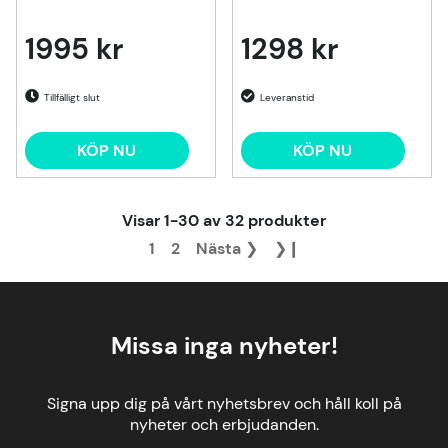
1995 kr
1298 kr
Tillfälligt slut
KÖP NU
KÖP NU
Visar
1-30
av
32
produkter
1
2
Nästa
❯
❯❙
Missa inga nyheter!
Signa upp dig på vårt nyhetsbrev och håll koll på
nyheter och erbjudanden.