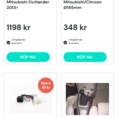
Mitsubishi Outlander
Mitsubishi/Citroen
2013>
Ø165mm
1198 kr
348 kr
KÖP NU
KÖP NU
Spara
69
kr