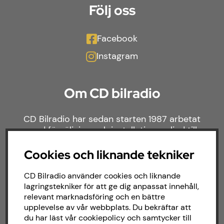
Följ oss
Facebook
Instagram
Om CD bilradio
CD Bilradio har sedan starten 1987 arbetat
med försäljning och installation av ljud till
både bilar och båtar. Hos oss hittar du ett
brett sortiment av billjud till alla typer av
Cookies och liknande tekniker
bilmärken och behov.
CD Bilradio använder cookies och liknande
lagringstekniker för att ge dig anpassat innehåll,
relevant marknadsföring och en bättre
upplevelse av vår webbplats. Du bekräftar att
du har läst vår cookiepolicy och samtycker till