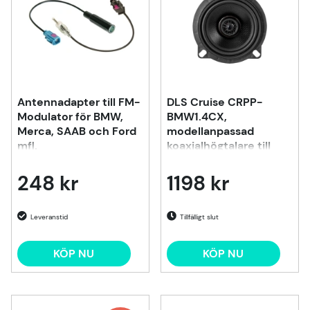
Antennadapter till FM-
DLS Cruise CRPP-
Modulator för BMW,
BMW1.4CX,
Merca, SAAB och Ford
modellanpassad
mfl.
koaxialhögtalare till
BMW
248 kr
1198 kr
Tillfälligt slut
KÖP NU
KÖP NU