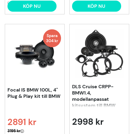
(4)
KÖP NU
KÖP NU
Spara
304
kr
DLS Cruise CRPP-
Focal IS BMW 100L, 4"
BMW1.4,
Plug & Play kit till BMW
modellanpassat
kitsystem till BMW
2998 kr
2891 kr
Ordinarie pris:
3195 kr