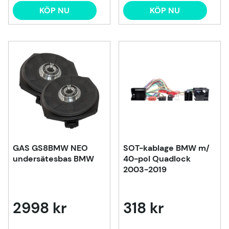
KÖP NU
KÖP NU
GAS GS8BMW NEO
SOT-kablage BMW m/
undersätesbas BMW
40-pol Quadlock
2003-2019
2998 kr
318 kr