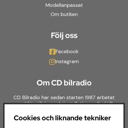
Modellanpassat
Om butiken
Följ oss
Facebook
Instagram
Om CD bilradio
CD Bilradio har sedan starten 1987 arbetat
med försäljning och installation av ljud till
både bilar och båtar. Hos oss hittar du ett
brett sortiment av billjud till alla typer av
Cookies och liknande tekniker
bilmärken och behov.