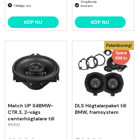
Tillfälligt slut
KÖP NU
KÖP NU
Paketlösning!
Spara
996 kr
Match UP X4BMW-
DLS Högtalarpaket till
CTR.3, 2-vägs
BMW, framsystem
centerhögtalare till
BMW