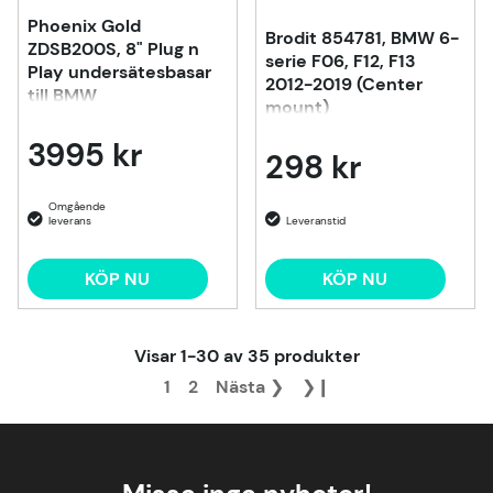
Phoenix Gold
Brodit 854781, BMW 6-
ZDSB200S, 8" Plug n
serie F06, F12, F13
Play undersätesbasar
2012-2019 (Center
till BMW
mount)
3995 kr
298 kr
KÖP NU
KÖP NU
Visar
1-30
av
35
produkter
1
2
Nästa
❯
❯❙