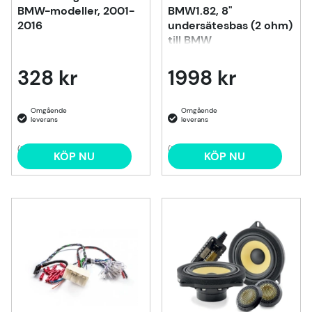
BMW-modeller, 2001-
BMW1.82, 8"
2016
undersätesbas (2 ohm)
till BMW
328 kr
1998 kr
(1)
(1)
KÖP NU
KÖP NU