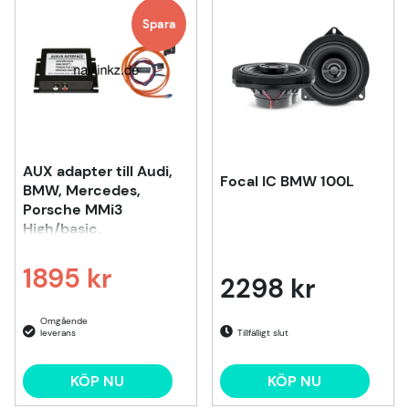
Spara
AUX adapter till Audi,
Focal IC BMW 100L
BMW, Mercedes,
Porsche MMi3
High/basic,
1895 kr
2298 kr
Ordinarie pris:
Tillfälligt slut
KÖP NU
KÖP NU