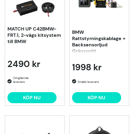
MATCH UP C42BMW-
BMW
FRT.1, 2-vägs kitsystem
Rattstyrningskablage +
till BMW
Backsensorljud
Gränssnitt
2490 kr
1998 kr
KÖP NU
KÖP NU