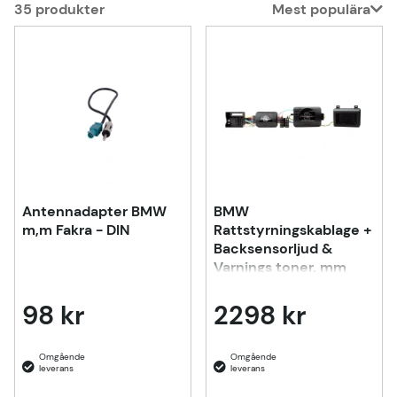
35
produkter
Mest populära
Produkter
Antennadapter BMW
BMW
m,m Fakra - DIN
Rattstyrningskablage +
Backsensorljud &
Varnings toner, mm
98 kr
2298 kr