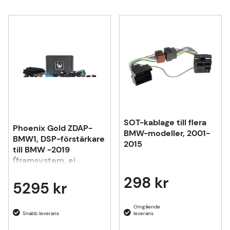
SOT-kablage till flera
Phoenix Gold ZDAP-
BMW-modeller, 2001-
BMW1, DSP-förstärkare
2015
till BMW -2019
(framsystem, ej
HiFi/Top HiFi)
298 kr
5295 kr