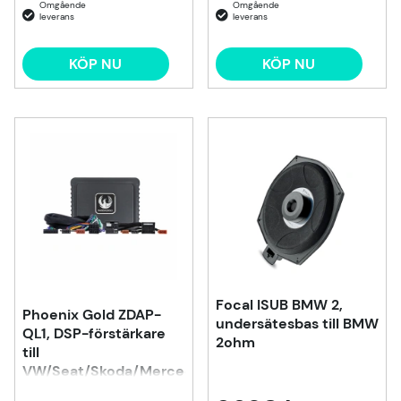
KÖP NU
KÖP NU
Focal ISUB BMW 2,
Phoenix Gold ZDAP-
undersätesbas till BMW
QL1, DSP-förstärkare
2ohm
till
VW/Seat/Skoda/Mercedes
m.fl. 1998-2020