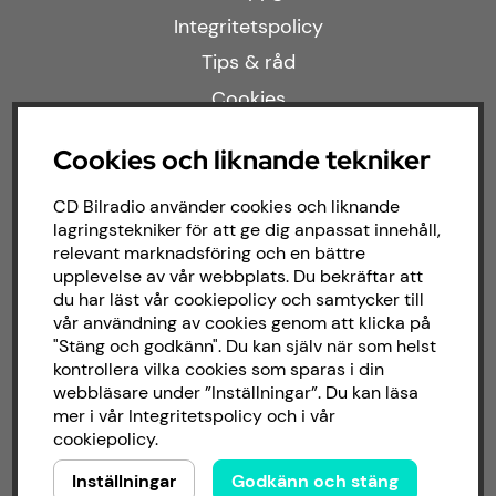
Integritetspolicy
Tips & råd
Cookies
Cookies och liknande tekniker
Populära kategorier
CD Bilradio använder cookies och liknande
lagringstekniker för att ge dig anpassat innehåll,
Kampanjer
relevant marknadsföring och en bättre
upplevelse av vår webbplats. Du bekräftar att
Modellanpassat
du har läst vår cookiepolicy och samtycker till
Om butiken
vår användning av cookies genom att klicka på
"Stäng och godkänn". Du kan själv när som helst
kontrollera vilka cookies som sparas i din
Följ oss
webbläsare under ”Inställningar”. Du kan läsa
mer i vår
Integritetspolicy
och i vår
cookiepolicy
.
Facebook
Inställningar
Godkänn och stäng
Instagram