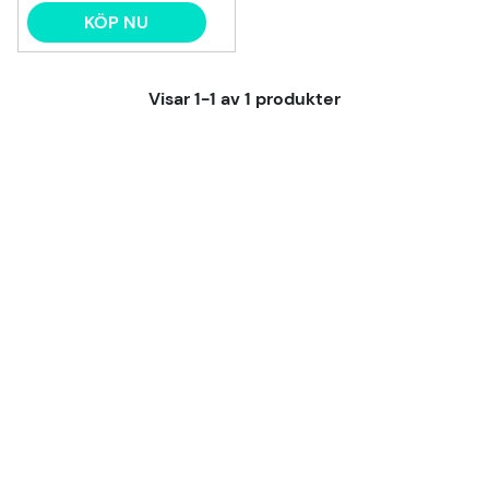
KÖP NU
Visar
1-1
av
1
produkter