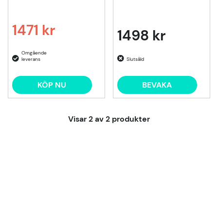
1471 kr
1498 kr
Ordinarie pris:
Slutsåld
KÖP NU
BEVAKA
Visar
2
av
2
produkter