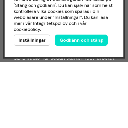
"Stäng och godkänn". Du kan själv när som helst
kontrollera vilka cookies som sparas i din
Facebook
webbläsare under ”Inställningar”. Du kan läsa
Instagram
mer i vår
Integritetspolicy
och i vår
cookiepolicy
.
Inställningar
Godkänn och stäng
Om CD bilradio
CD Bilradio har sedan starten 1987 arbetat
med försäljning och installation av ljud till
både bilar och båtar. Hos oss hittar du ett
brett sortiment av billjud till alla typer av
bilmärken och behov.