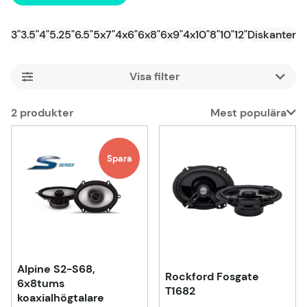
endast arbetar med högkvalitativa produkter
tillhandahåller vi uteslutet produkter från välkända och
3"
3.5"
4"
5.25"
6.5"
5x7"
4x6"
6x8"
6x9"
4x10"
8"
10"
12"
Diskanter
Bi
pålitliga varumärken som Cerwin-Vega, JBL, Kicker,
Pioneer och Rockford Fosgate.
Filtrera
Handla enkelt online. Snabba leveranser inom hela
Sverige.
2
produkter
Mest populära
Produkter
Spara
Alpine S2-S68,
Rockford Fosgate
6x8tums
T1682
koaxialhögtalare