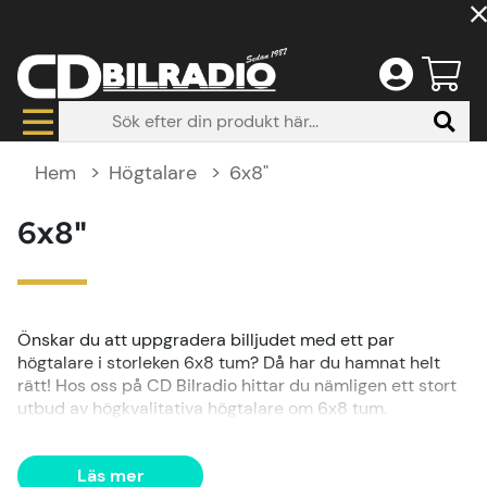
Hem
Högtalare
6x8"
6x8"
Önskar du att uppgradera billjudet med ett par
högtalare i storleken 6x8 tum? Då har du hamnat helt
rätt! Hos oss på CD Bilradio hittar du nämligen ett stort
utbud av högkvalitativa högtalare om 6x8 tum.
Bland vårt sortiment hittar du gott om högtalare som
förhöjer såväl musikupplevelsen som ljudet i din bil. Då vi