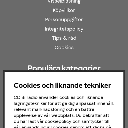
Visselblåsning
Köpvillkor
Personuppgifter
Integritetspolicy
Tips & råd
Cookies
Populära kategorier
Cookies och liknande tekniker
Kampanjer
Modellanpassat
CD Bilradio använder cookies och liknande
Om butiken
lagringstekniker för att ge dig anpassat innehåll,
relevant marknadsföring och en bättre
upplevelse av vår webbplats. Du bekräftar att
du har läst vår cookiepolicy och samtycker till
Följ oss
vår användning av cookies genom att klicka på