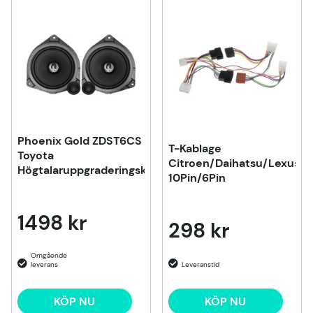
Produkter
Phoenix Gold ZDST6CS
T-Kablage
Toyota
Citroen/Daihatsu/Lexus/T
Högtalaruppgraderingskit
10Pin/6Pin
1498 kr
298 kr
KÖP NU
KÖP NU