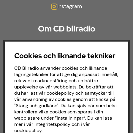
Instagram
Om CD bilradio
CD Bilradio har sedan starten 1987 arbetat
med försäljning och installation av ljud till
Cookies och liknande tekniker
både bilar och båtar. Hos oss hittar du ett
brett sortiment av billjud till alla typer av
CD Bilradio använder cookies och liknande
bilmärken och behov.
lagringstekniker för att ge dig anpassat innehåll,
relevant marknadsföring och en bättre
upplevelse av vår webbplats. Du bekräftar att
du har läst vår cookiepolicy och samtycker till
vår användning av cookies genom att klicka på
"Stäng och godkänn". Du kan själv när som helst
kontrollera vilka cookies som sparas i din
webbläsare under ”Inställningar”. Du kan läsa
mer i vår
Integritetspolicy
och i vår
cookiepolicy
.