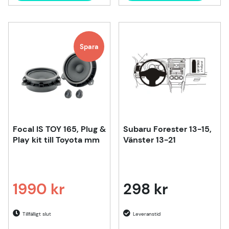
Spara
Focal IS TOY 165, Plug &
Subaru Forester 13-15,
Play kit till Toyota mm
Vänster 13-21
1990 kr
298 kr
Ordinarie pris:
Tillfälligt slut