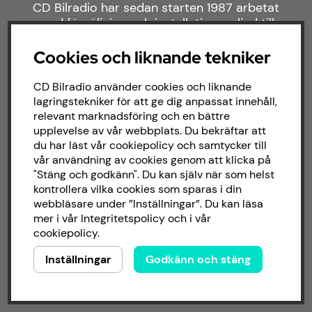
CD Bilradio har sedan starten 1987 arbetat
med försäljning och installation av ljud till
både bilar och båtar. Hos oss hittar du ett
brett sortiment av billjud till alla typer av
Cookies och liknande tekniker
bilmärken och behov.
CD Bilradio använder cookies och liknande
lagringstekniker för att ge dig anpassat innehåll,
relevant marknadsföring och en bättre
upplevelse av vår webbplats. Du bekräftar att
du har läst vår cookiepolicy och samtycker till
vår användning av cookies genom att klicka på
"Stäng och godkänn". Du kan själv när som helst
kontrollera vilka cookies som sparas i din
webbläsare under ”Inställningar”. Du kan läsa
mer i vår
Integritetspolicy
och i vår
cookiepolicy
.
Inställningar
Godkänn och stäng
Copyright © 2026 - CD Bilradio