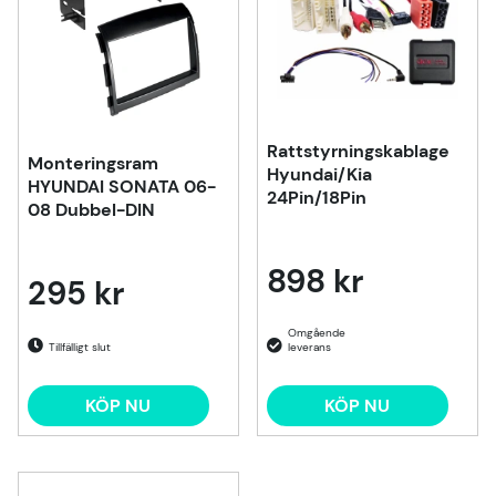
Rattstyrningskablage
Monteringsram
Hyundai/Kia
HYUNDAI SONATA 06-
24Pin/18Pin
08 Dubbel-DIN
898 kr
295 kr
Tillfälligt slut
KÖP NU
KÖP NU