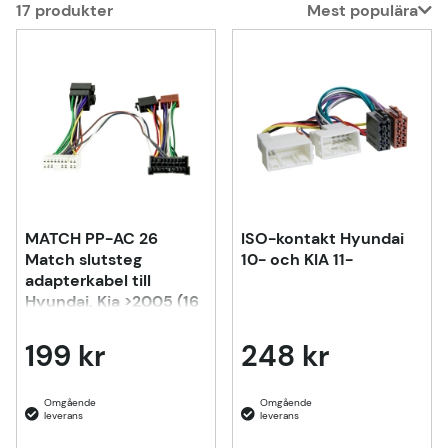
17
produkter
Mest populära
Produkter
MATCH PP-AC 26
ISO-kontakt Hyundai
Match slutsteg
10- och KIA 11-
adapterkabel till
Hyundai, Kia >2005 (16
pin)
199 kr
248 kr