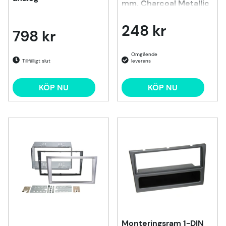
mm. Charcoal Metallic
248 kr
798 kr
Tillfälligt slut
KÖP NU
KÖP NU
Monteringsram 1-DIN