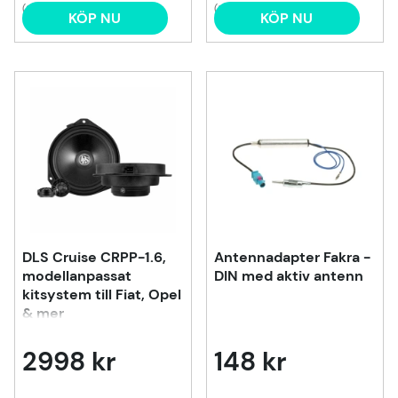
(3)
(5)
KÖP NU
KÖP NU
DLS Cruise CRPP-1.6,
Antennadapter Fakra -
modellanpassat
DIN med aktiv antenn
kitsystem till Fiat, Opel
& mer
2998 kr
148 kr