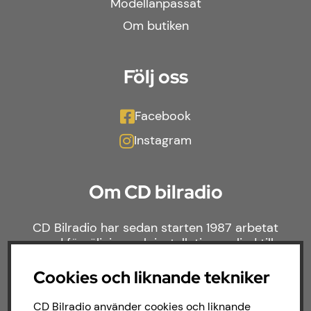
Modellanpassat
Om butiken
Följ oss
Facebook
Instagram
Om CD bilradio
CD Bilradio har sedan starten 1987 arbetat
med försäljning och installation av ljud till
både bilar och båtar. Hos oss hittar du ett
brett sortiment av billjud till alla typer av
Cookies och liknande tekniker
bilmärken och behov.
CD Bilradio använder cookies och liknande