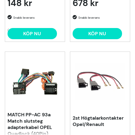
148 kr
678 kr
(2)
KÖP NU
KÖP NU
MATCH PP-AC 93a
2st Högtalarkontakter
Match slutsteg
Opel/Renault
adapterkabel OPEL
Quadlock (40Pin)