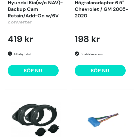
Hyundai Kia(w/o NAV)-
Högtalaradapter 6.5"
Backup Cam
Chevrolet / GM 2005-
Retain/Add-On w/6V
2020
converter
419 kr
198 kr
Tillfälligt slut
KÖP NU
KÖP NU