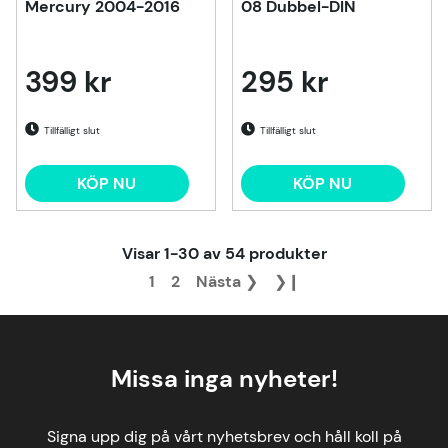
Mercury 2004-2016
08 Dubbel-DIN
399 kr
295 kr
Tillfälligt slut
Tillfälligt slut
KÖP NU
KÖP NU
Visar
1-30
av
54
produkter
1
2
Nästa
❯
❯❙
Missa inga nyheter!
Signa upp dig på vårt nyhetsbrev och håll koll på