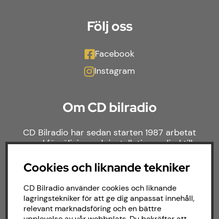
Följ oss
Facebook
Instagram
Om CD bilradio
CD Bilradio har sedan starten 1987 arbetat
med försäljning och installation av ljud till
både bilar och båtar. Hos oss hittar du ett
brett sortiment av billjud till alla typer av
Cookies och liknande tekniker
bilmärken och behov.
CD Bilradio använder cookies och liknande
lagringstekniker för att ge dig anpassat innehåll,
relevant marknadsföring och en bättre
upplevelse av vår webbplats. Du bekräftar att