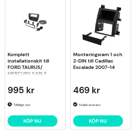
Komplett
Monteringsram 1 och
installationskit till
2-DIN till Cadillac
FORD TAURUS/
Escalade 2007-14
MERCURY SABLE
2000-2007
995 kr
469 kr
Tillfälligt slut
KÖP NU
KÖP NU