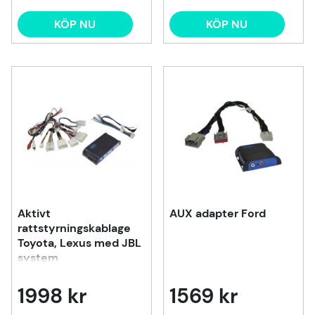
KÖP NU
KÖP NU
Aktivt
AUX adapter Ford
rattstyrningskablage
Toyota, Lexus med JBL
system
1998 kr
1569 kr