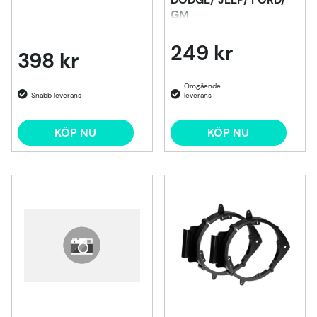
GM
249 kr
398 kr
KÖP NU
KÖP NU