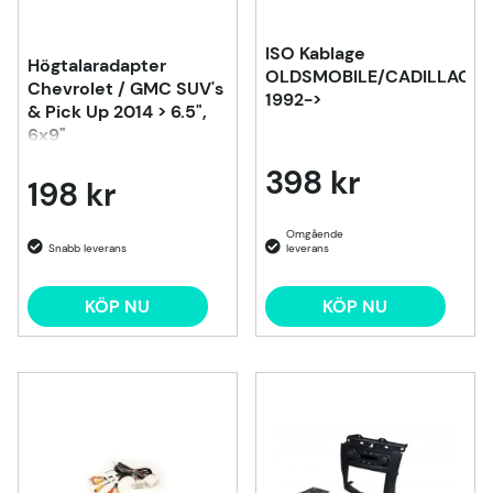
ISO Kablage
Högtalaradapter
OLDSMOBILE/CADILLAC/B
Chevrolet / GMC SUV's
1992->
& Pick Up 2014 > 6.5",
6x9"
398 kr
198 kr
KÖP NU
KÖP NU