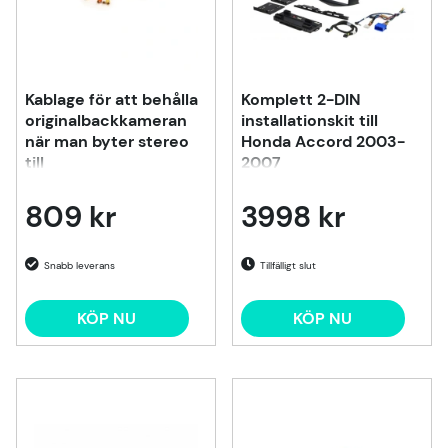
Kablage för att behålla
Komplett 2-DIN
originalbackkameran
installationskit till
när man byter stereo
Honda Accord 2003-
till
2007
Chrysler/Dodge/Jeep
809 kr
3998 kr
Tillfälligt slut
KÖP NU
KÖP NU