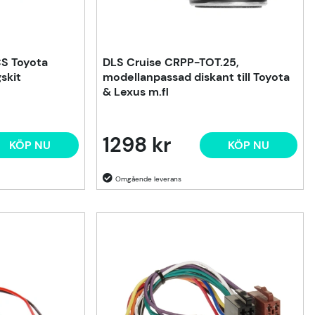
S Toyota
DLS Cruise CRPP-TOT.25,
skit
modellanpassad diskant till Toyota
& Lexus m.fl
1298 kr
KÖP NU
KÖP NU