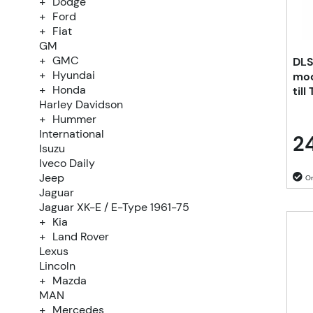
Dodge
Ford
Fiat
GM
GMC
DLS
Hyundai
mod
Honda
til
Harley Davidson
Hummer
International
2
Isuzu
Iveco Daily
Jeep
Jaguar
Jaguar XK-E / E-Type 1961-75
Kia
Land Rover
Lexus
Lincoln
Mazda
MAN
Mercedes