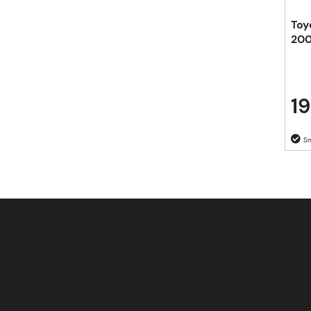
Toy
20
19