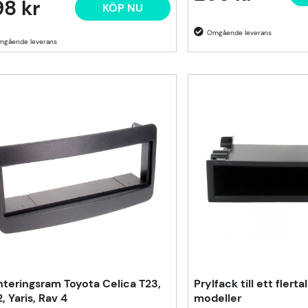
8 kr
KÖP NU
teringsram Toyota Celica T23,
Prylfack till ett flert
, Yaris, Rav 4
modeller