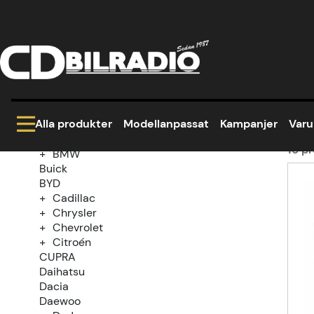
Hem
Modellanpassat
Toyota
MR2
Kategoriträd
M
Kampanjer
Modellanpassat
Alla produkter
Modellanpassat
Kampanjer
Var
Alfa Romeo
Audi
16
pr
BMW
Buick
Prod
BYD
Cadillac
Chrysler
Chevrolet
Citroén
CUPRA
Daihatsu
Dacia
Daewoo