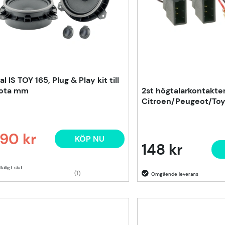
l IS TOY 165, Plug & Play kit till
ota mm
2st högtalarkontakte
Citroen/Peugeot/Toy
90 kr
KÖP NU
narie pris:
148 kr
lfälligt slut
(1)