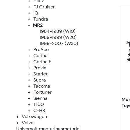
Hilux
FJ Cruiser
iQ
Tundra
MR2
1984-1989 (W10)
1989-1999 (W20)
1999-2007 (W30)
ProAce
Carina
Carina E
Previa
Starlet
Supra
Tacoma
Fortuner
Sienna
Mon
T100
Toy
C-HR
Volkswagen
Volvo
Universalt monteringsmaterial