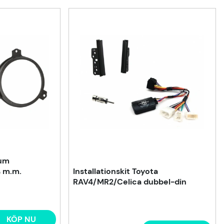
tum
 m.m.
Installationskit Toyota
RAV4/MR2/Celica dubbel-din
KÖP NU