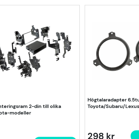
Högtalaradapter 6.5
teringsram 2-din till olika
Toyota/Subaru/Lexus
ota-modeller
298 kr