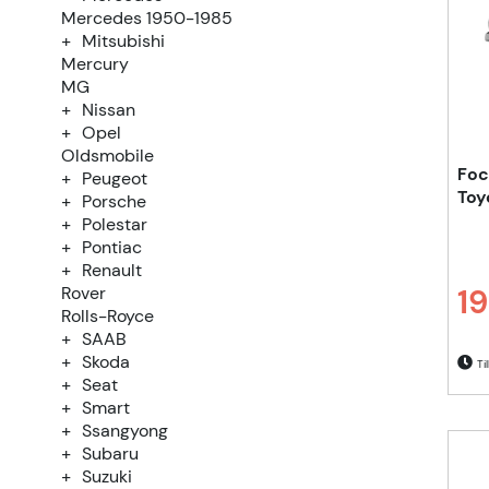
Mercedes 1950-1985
Mitsubishi
Mercury
MG
Nissan
Opel
Oldsmobile
Foca
Peugeot
Toy
Porsche
Polestar
Pontiac
Renault
19
Rover
Ordi
Rolls-Royce
SAAB
Skoda
Til
Seat
Smart
Ssangyong
Subaru
Suzuki