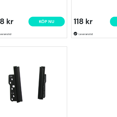
8 kr
118 kr
KÖP NU