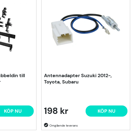
beldin till
Antennadapter Suzuki 2012-,
r
Toyota, Subaru
198 kr
KÖP NU
KÖP NU