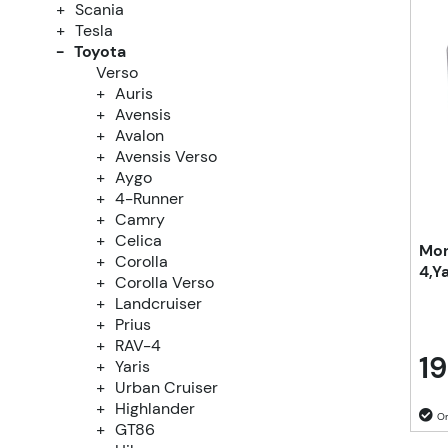
Scania
Tesla
Toyota
Verso
Auris
Avensis
Avalon
Avensis Verso
Aygo
4-Runner
Camry
Celica
Mon
Corolla
4,Y
Corolla Verso
Landcruiser
Prius
RAV-4
19
Yaris
Urban Cruiser
Highlander
GT86