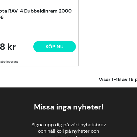
ota RAV-4 Dubbeldinram 2000-
06
8 kr
KÖP NU
Visar
1-16
av
16
p
Missa inga nyheter!
Signa upp dig på vårt nyhetsbrev
och håll koll på nyheter och