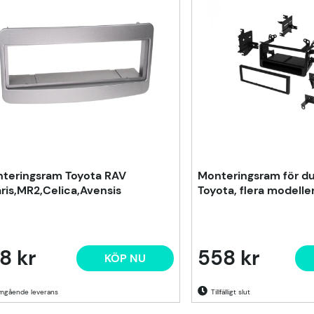
teringsram Toyota RAV
Monteringsram för dub
aris,MR2,Celica,Avensis
Toyota, flera modelle
8 kr
558 kr
KÖP NU
Tillfälligt slut