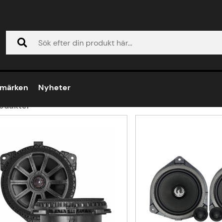
R2
umärken
Nyheter
odukter
ukter