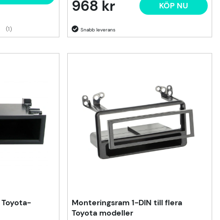
968 kr
KÖP NU
(1)
al Toyota-
Monteringsram 1-DIN till flera
Toyota modeller