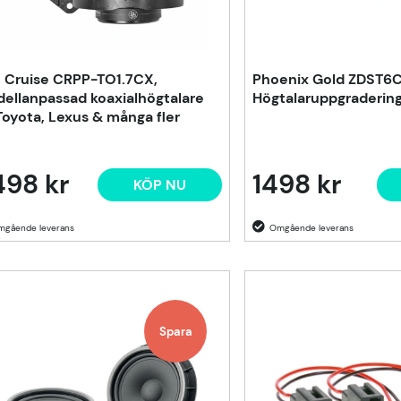
 Cruise CRPP-TO1.7CX,
Phoenix Gold ZDST6C
ellanpassad koaxialhögtalare
Högtalaruppgradering
l Toyota, Lexus & många fler
498 kr
1498 kr
KÖP NU
Spara