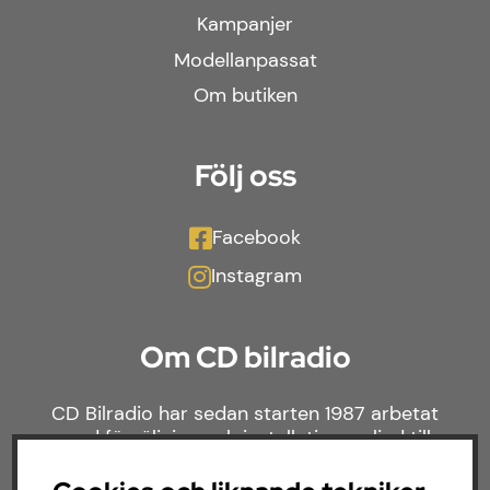
Kampanjer
Modellanpassat
Om butiken
Följ oss
Facebook
Instagram
Om CD bilradio
CD Bilradio har sedan starten 1987 arbetat
med försäljning och installation av ljud till
både bilar och båtar. Hos oss hittar du ett
brett sortiment av billjud till alla typer av