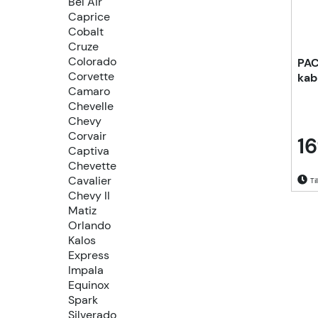
Bel Air
Caprice
Cobalt
Cruze
Colorado
PAC
Corvette
kab
Camaro
Chevelle
Chevy
Corvair
16
Captiva
Chevette
Cavalier
Til
Chevy II
Matiz
Orlando
Kalos
Express
Impala
Equinox
Spark
Silverado