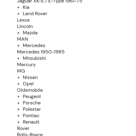
Jaguar XK-E / E-Type 1961-75
Kia
Land Rover
Lexus
Lincoln
Mazda
MAN
Mercedes
Mercedes 1950-1985
Mitsubishi
Mercury
MG
Nissan
Opel
Oldsmobile
Peugeot
Porsche
Polestar
Pontiac
Renault
Rover
Rolls-Royce