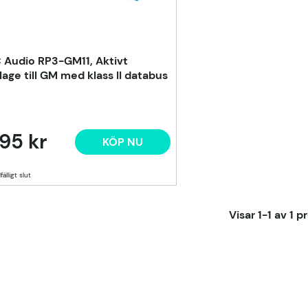
 Audio RP3-GM11, Aktivt
lage till GM med klass II databus
95 kr
KÖP NU
lfälligt slut
Visar
1-1
av
1
pr