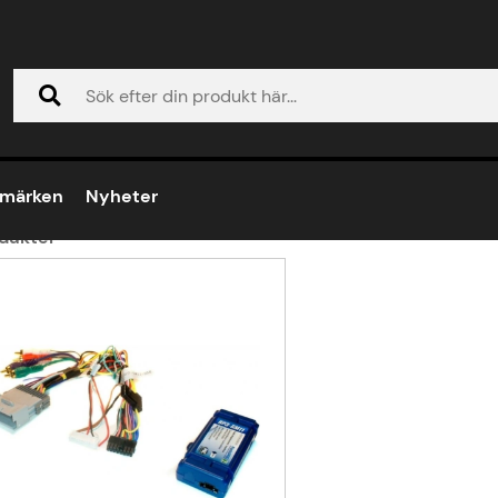
umärken
Nyheter
dukter
ukter