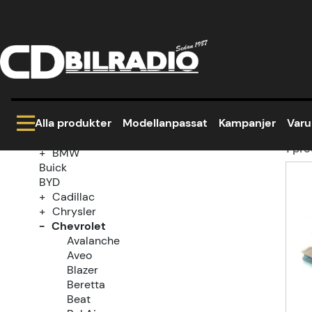
Hem
Modellanpassat
Chevrolet
SS
Kategoriträd
SS
Kampanjer
Modellanpassat
Alla produkter
Modellanpassat
Kampanjer
Var
Alfa Romeo
Audi
1
pro
BMW
Buick
Prod
BYD
Cadillac
Chrysler
Chevrolet
Avalanche
Aveo
Blazer
Beretta
Beat