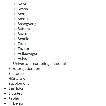
SAAB
Skoda
Seat
Smart
Ssangyong
Subaru
Suzuki
Scania
Tesla
Toyota
Volkswagen
Volvo
Universalt monteringsmaterial
Paketerbjudanden
Bilstereo
Högtalare
Baselement
Baslådor
Slutsteg
Kablar
Tillbehör