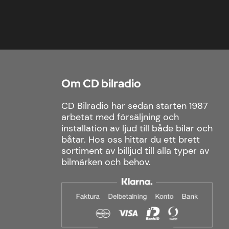
Om CD bilradio
CD Bilradio har sedan starten 1987
arbetat med försäljning och
installation av ljud till både bilar och
båtar. Hos oss hittar du ett brett
sortiment av billjud till alla typer av
bilmärken och behov.