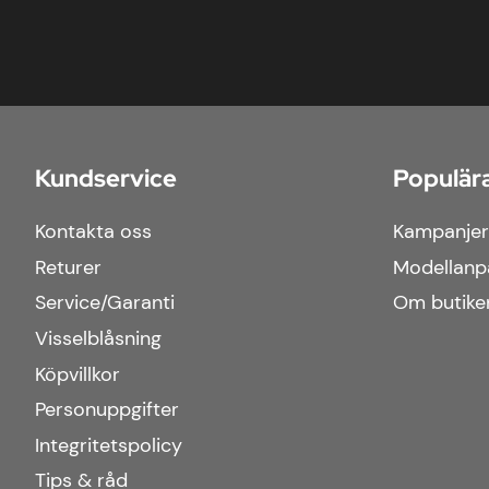
Kundservice
Populära
Kontakta oss
Kampanjer
Returer
Modellanp
Service/Garanti
Om butike
Visselblåsning
Köpvillkor
Personuppgifter
Integritetspolicy
Tips & råd