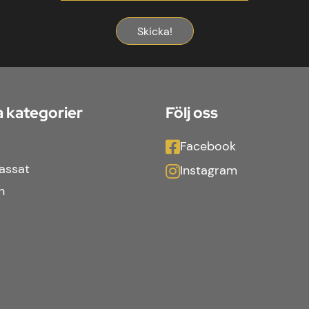
Skicka!
 kategorier
Följ oss
Facebook
assat
Instagram
n