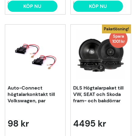
(2)
(4)
KÖP NU
KÖP NU
Paketlösning!
Spara
1001 kr
Auto-Connect
DLS Högtalarpaket till
högtalarkonktakt till
VW, SEAT och Skoda
Volkswagen, par
fram- och bakdörrar
98 kr
4495 kr