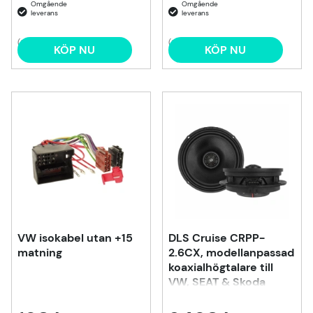
(3)
(2)
KÖP NU
KÖP NU
VW isokabel utan +15
DLS Cruise CRPP-
matning
2.6CX, modellanpassad
koaxialhögtalare till
VW, SEAT & Skoda