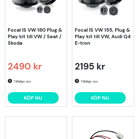
Focal IS VW 180 Plug &
Focal IS VW 155, Plug &
Play kit till VW / Seat /
Play kit till VW, Audi Q4
Skoda
E-tron
2490 kr
2195 kr
Ordinarie pris:
Tillfälligt slut
Tillfälligt slut
(3)
KÖP NU
KÖP NU