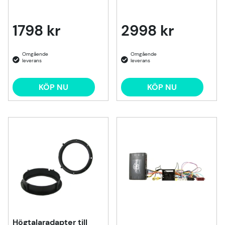
1798 kr
2998 kr
KÖP NU
KÖP NU
Högtalaradapter till