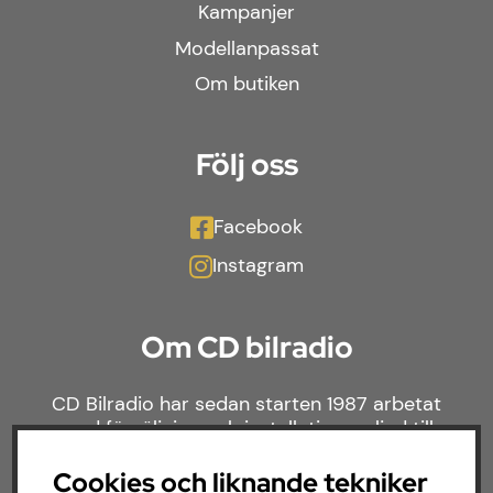
Kampanjer
Modellanpassat
Om butiken
Följ oss
Facebook
Instagram
Om CD bilradio
CD Bilradio har sedan starten 1987 arbetat
med försäljning och installation av ljud till
både bilar och båtar. Hos oss hittar du ett
brett sortiment av billjud till alla typer av
Cookies och liknande tekniker