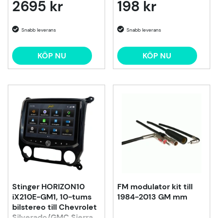
2695 kr
198 kr
KÖP NU
KÖP NU
Stinger HORIZON10
FM modulator kit till
iX210E-GM1, 10-tums
1984-2013 GM mm
bilstereo till Chevrolet
Silverado/GMC Sierra