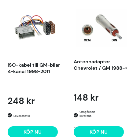
Produkter
Antennadapter
ISO-kabel till GM-bilar
Chevrolet / GM 1988->
4-kanal 1998-2011
148 kr
248 kr
(2)
KÖP NU
KÖP NU