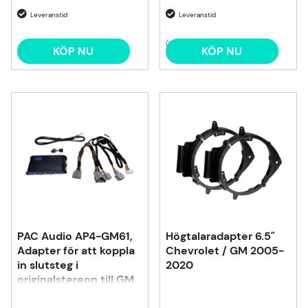
(1)
KÖP NU
KÖP NU
PAC Audio AP4-GM61,
Högtalaradapter 6.5"
Adapter för att koppla
Chevrolet / GM 2005-
in slutsteg i
2020
originalstereon till GM
med BOSE