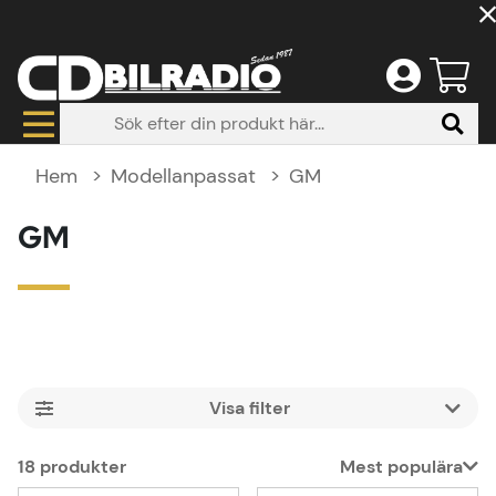
Hem
Modellanpassat
GM
GM
Filtrera
18
produkter
Mest populära