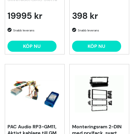
2014-2019
19995 kr
398 kr
KÖP NU
KÖP NU
PAC Audio RP3-GM11,
Monteringsram 2-DIN
Aktivt kablage till GM
med prylfack, svart