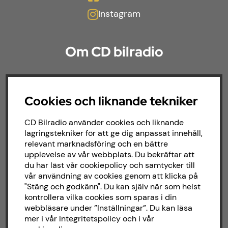
Instagram
Om CD bilradio
CD Bilradio har sedan starten 1987 arbetat
med försäljning och installation av ljud till
Cookies och liknande tekniker
både bilar och båtar. Hos oss hittar du ett
brett sortiment av billjud till alla typer av
bilmärken och behov.
CD Bilradio använder cookies och liknande
lagringstekniker för att ge dig anpassat innehåll,
relevant marknadsföring och en bättre
upplevelse av vår webbplats. Du bekräftar att
du har läst vår cookiepolicy och samtycker till
vår användning av cookies genom att klicka på
"Stäng och godkänn". Du kan själv när som helst
kontrollera vilka cookies som sparas i din
webbläsare under ”Inställningar”. Du kan läsa
mer i vår
Integritetspolicy
och i vår