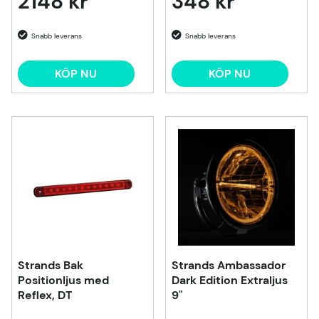
2148 kr
348 kr
KÖP NU
KÖP NU
Strands Bak
Strands Ambassador
Positionljus med
Dark Edition Extraljus
Reflex, DT
9"