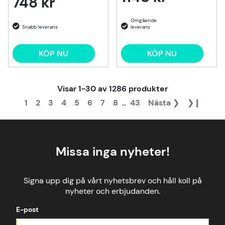
748 kr
KÖP NU
KÖP NU
Visar
1-30
av
1286
produkter
1
2
3
4
5
6
7
8
..
43
Nästa
❯
❯❙
Missa inga nyheter!
Signa upp dig på vårt nyhetsbrev och håll koll på
nyheter och erbjudanden.
E-post