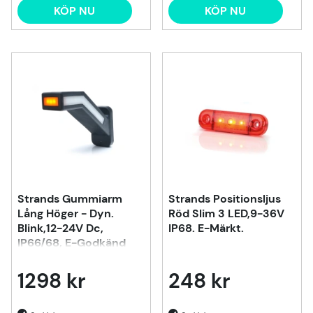
KÖP NU
KÖP NU
Strands Gummiarm
Strands Positionsljus
Lång Höger - Dyn.
Röd Slim 3 LED,9-36V
Blink,12-24V Dc,
IP68. E-Märkt.
IP66/68, E-Godkänd
1298 kr
248 kr