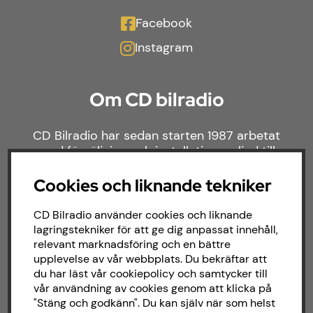
Facebook
Instagram
Om CD bilradio
CD Bilradio har sedan starten 1987 arbetat
med försäljning och installation av ljud till
både bilar och båtar. Hos oss hittar du ett
brett sortiment av billjud till alla typer av
Cookies och liknande tekniker
bilmärken och behov.
CD Bilradio använder cookies och liknande
lagringstekniker för att ge dig anpassat innehåll,
relevant marknadsföring och en bättre
upplevelse av vår webbplats. Du bekräftar att
du har läst vår cookiepolicy och samtycker till
vår användning av cookies genom att klicka på
"Stäng och godkänn". Du kan själv när som helst