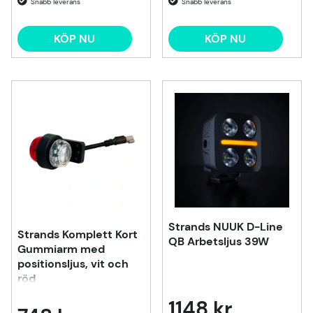
KÖP NU
KÖP NU
Strands NUUK D-Line
Strands Komplett Kort
QB Arbetsljus 39W
Gummiarm med
positionsljus, vit och
röd
1148 kr