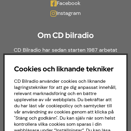
Facebook
Instagram
Om CD bilradio
CD Bilradio har sedan starten 1987 arbetat
med försäljning och installation av ljud till
både bilar och båtar. Hos oss hittar du ett
Cookies och liknande tekniker
brett sortiment av billjud till alla typer av
bilmärken och behov.
CD Bilradio använder cookies och liknande
lagringstekniker för att ge dig anpassat innehåll,
relevant marknadsföring och en bättre
upplevelse av vår webbplats. Du bekräftar att
du har läst vår cookiepolicy och samtycker till
vår användning av cookies genom att klicka på
"Stäng och godkänn". Du kan själv när som helst
kontrollera vilka cookies som sparas i din
webbläsare under ”Inställningar”. Du kan läsa