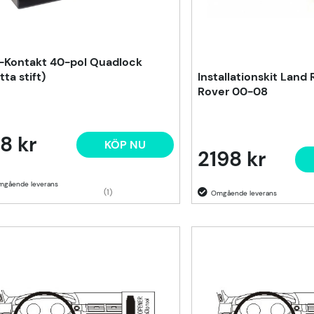
-Kontakt 40-pol Quadlock
tta stift)
Installationskit Land
Rover 00-08
8 kr
KÖP NU
2198 kr
(1)