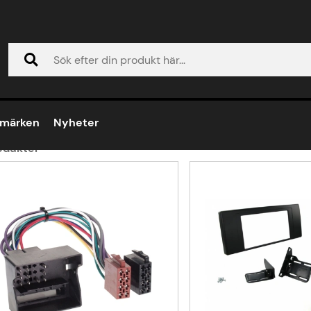
Rover
nge Rover
umärken
Nyheter
odukter
ukter