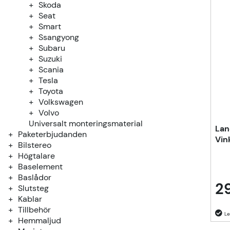
Skoda
Seat
Smart
Ssangyong
Subaru
Suzuki
Scania
Tesla
Toyota
Volkswagen
Volvo
Universalt monteringsmaterial
Lan
Paketerbjudanden
Vin
Bilstereo
Högtalare
Baselement
Baslådor
29
Slutsteg
Kablar
Tillbehör
Hemmaljud