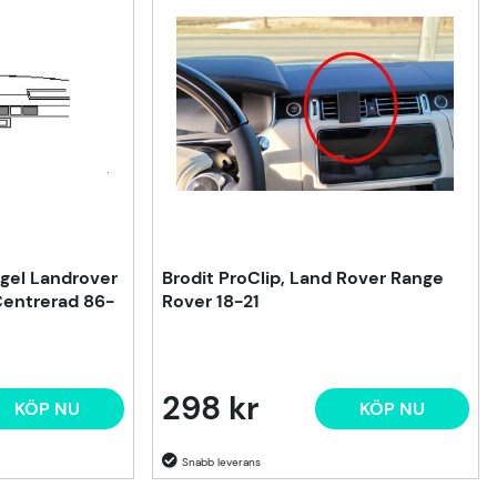
gel Landrover
Brodit ProClip, Land Rover Range
Centrerad 86-
Rover 18-21
298 kr
KÖP NU
KÖP NU