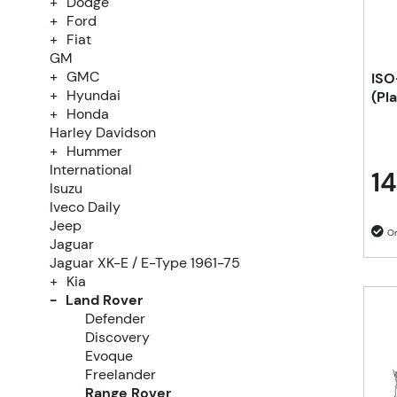
Dodge
Ford
Fiat
GM
GMC
ISO
Hyundai
(Pla
Honda
Harley Davidson
Hummer
International
14
Isuzu
Iveco Daily
Jeep
Jaguar
Jaguar XK-E / E-Type 1961-75
Kia
Land Rover
Defender
Discovery
Evoque
Freelander
Range Rover