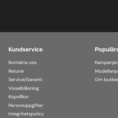
Kundservice
Populära
Kontakta oss
Kampanjer
Returer
Modellanp
Service/Garanti
Om butike
Visselblåsning
Köpvillkor
Personuppgifter
Integritetspolicy