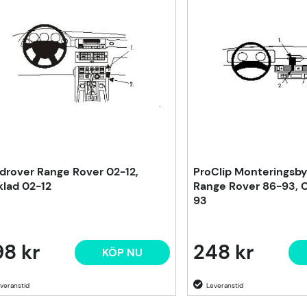
drover Range Rover 02-12,
ProClip Monteringsby
klad 02-12
Range Rover 86-93, 
93
8 kr
248 kr
KÖP NU