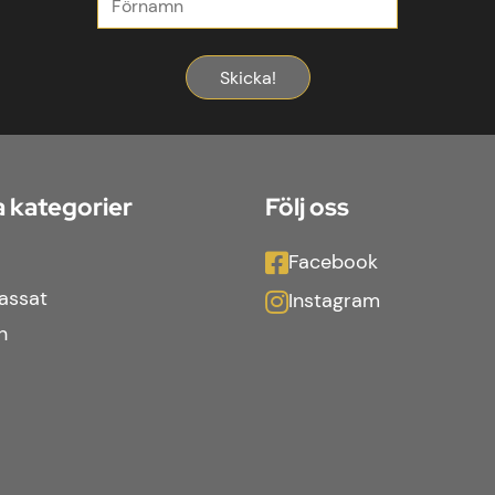
Skicka!
 kategorier
Följ oss
Facebook
assat
Instagram
n