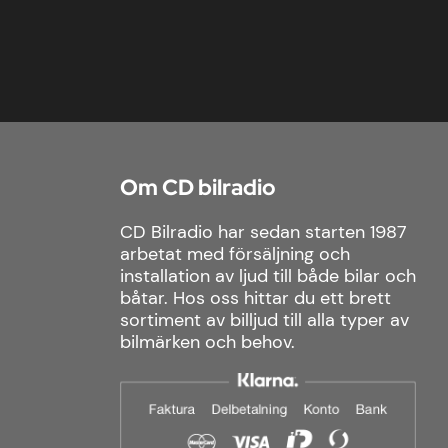
Om CD bilradio
CD Bilradio har sedan starten 1987
arbetat med försäljning och
installation av ljud till både bilar och
båtar. Hos oss hittar du ett brett
sortiment av billjud till alla typer av
bilmärken och behov.