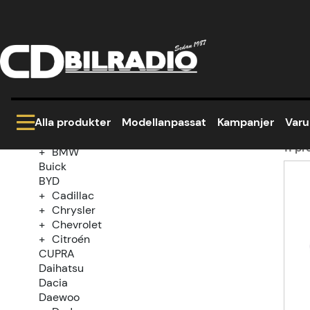
Hem
Modellanpassat
Land Rover
Range 
Kategoriträd
Ra
Kampanjer
Modellanpassat
Alla produkter
Modellanpassat
Kampanjer
Var
Alfa Romeo
Audi
11
pr
BMW
Buick
Prod
BYD
Cadillac
Chrysler
Chevrolet
Citroén
CUPRA
Daihatsu
Dacia
Daewoo