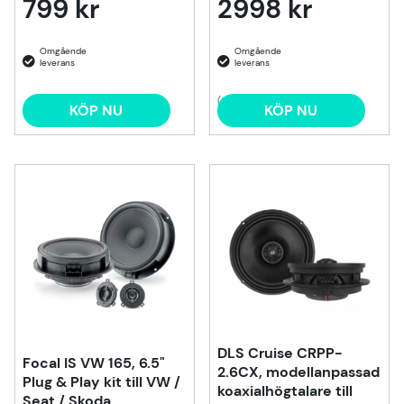
799 kr
2998 kr
(2)
KÖP NU
KÖP NU
DLS Cruise CRPP-
Focal IS VW 165, 6.5"
2.6CX, modellanpassad
Plug & Play kit till VW /
koaxialhögtalare till
Seat / Skoda