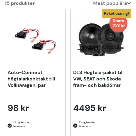
15
produkter
Mest populära
Produkter
Paketlösning!
Spara
1001 kr
Auto-Connect
DLS Högtalarpaket till
högtalarkonktakt till
VW, SEAT och Skoda
Volkswagen, par
fram- och bakdörrar
98 kr
4495 kr