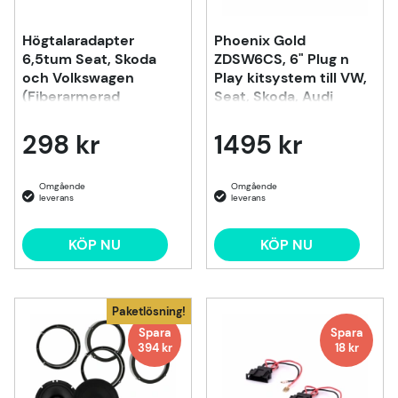
Högtalaradapter
Phoenix Gold
6,5tum Seat, Skoda
ZDSW6CS, 6" Plug n
och Volkswagen
Play kitsystem till VW,
(Fiberarmerad
Seat, Skoda, Audi
plast/Låg resonans)
298 kr
1495 kr
KÖP NU
KÖP NU
Paketlösning!
Spara
Spara
394 kr
18 kr