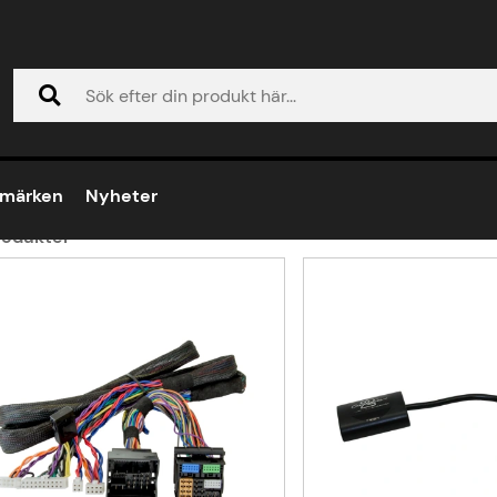
di A7
umärken
Nyheter
odukter
ukter