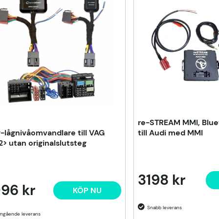
re-STREAM MMI, Blue
-lågnivåomvandlare till VAG
till Audi med MMI
2> utan originalslutsteg
3198 kr
96 kr
KÖP NU