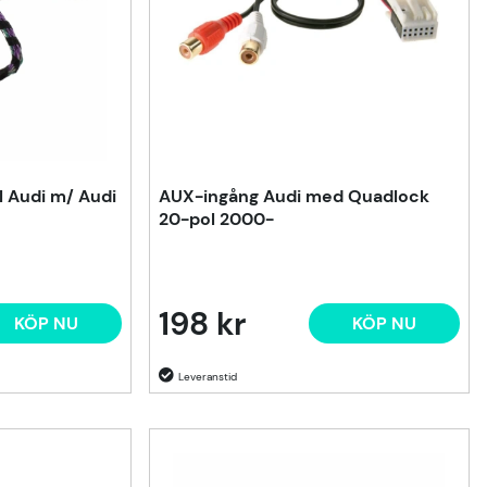
l Audi m/ Audi
AUX-ingång Audi med Quadlock
20-pol 2000-
198 kr
KÖP NU
KÖP NU