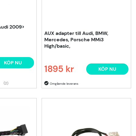
Audi 2009>
AUX adapter till Audi, BMW,
Mercedes, Porsche MMi3
High/basic,
KÖP NU
1895 kr
KÖP NU
Ordinarie pris:
(2)