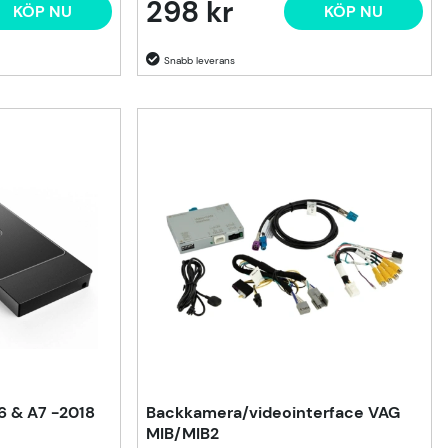
298 kr
KÖP NU
KÖP NU
A6 & A7 -2018
Backkamera/videointerface VAG
MIB/MIB2