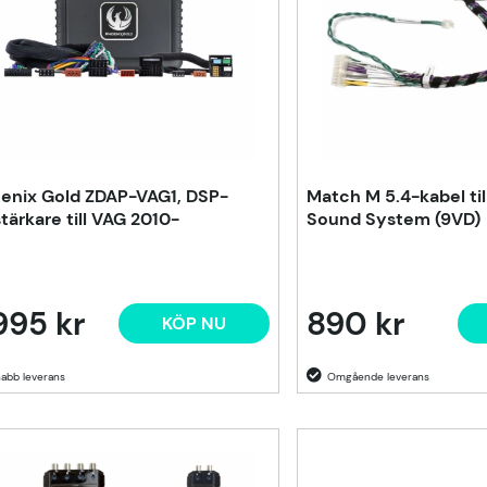
enix Gold ZDAP-VAG1, DSP-
Match M 5.4-kabel til
stärkare till VAG 2010-
Sound System (9VD)
995 kr
890 kr
KÖP NU