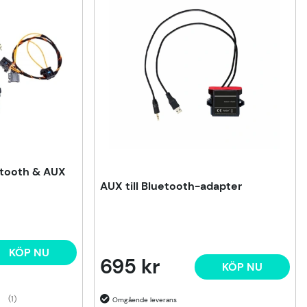
tooth & AUX
AUX till Bluetooth-adapter
KÖP NU
695 kr
KÖP NU
(1)