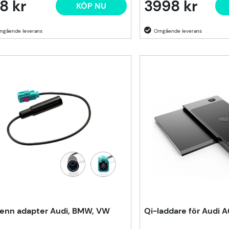
8 kr
3998 kr
KÖP NU
enn adapter Audi, BMW, VW
Qi-laddare för Audi 