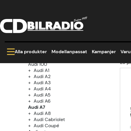
Hem
Modellanpassat
Audi
Audi A7
Kategoriträd
Au
Kampanjer
Modellanpassat
Alla produkter
Modellanpassat
Kampanjer
Var
Alfa Romeo
Audi
23
pr
Audi 100
Audi A1
Prod
Audi A2
Audi A3
Audi A4
Audi A5
Audi A6
Audi A7
Audi A8
Audi Cabriolet
Audi Coupé