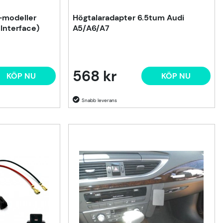
i-modeller
Högtalaradapter 6.5tum Audi
Interface)
A5/A6/A7
568 kr
KÖP NU
KÖP NU