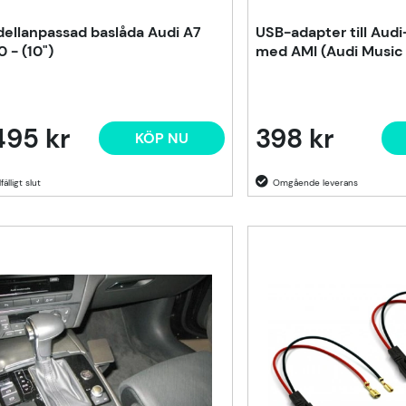
ellanpassad baslåda Audi A7
USB-adapter till Aud
 - (10")
med AMI (Audi Music 
495 kr
398 kr
KÖP NU
lfälligt slut