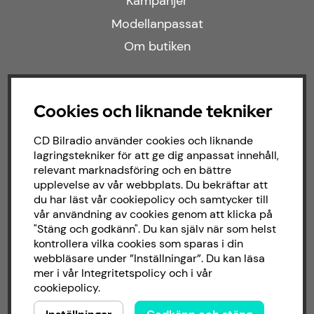
Kampanjer
Modellanpassat
Om butiken
Följ oss
Cookies och liknande tekniker
Facebook
CD Bilradio använder cookies och liknande
lagringstekniker för att ge dig anpassat innehåll,
Instagram
relevant marknadsföring och en bättre
upplevelse av vår webbplats. Du bekräftar att
du har läst vår cookiepolicy och samtycker till
Om CD bilradio
vår användning av cookies genom att klicka på
"Stäng och godkänn". Du kan själv när som helst
kontrollera vilka cookies som sparas i din
CD Bilradio har sedan starten 1987 arbetat
webbläsare under ”Inställningar”. Du kan läsa
med försäljning och installation av ljud till
mer i vår
Integritetspolicy
och i vår
både bilar och båtar. Hos oss hittar du ett
cookiepolicy
.
brett sortiment av billjud till alla typer av
bilmärken och behov.