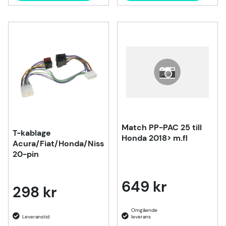
Match PP-PAC 25 till
T-kablage
Honda 2018> m.fl
Acura/Fiat/Honda/Nissan/Opel/Suzuki,
20-pin
649 kr
298 kr