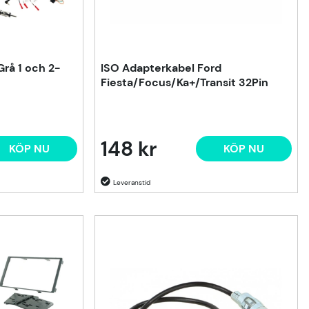
 Grå 1 och 2-
ISO Adapterkabel Ford
Fiesta/Focus/Ka+/Transit 32Pin
148 kr
KÖP NU
KÖP NU