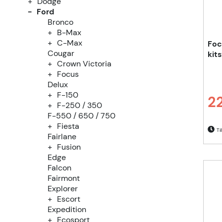
Dodge
Ford
Bronco
B-Max
C-Max
Foc
Cougar
kit
Crown Victoria
Focus
Delux
F-150
2
F-250 / 350
Ordi
F-550 / 650 / 750
Fiesta
Til
Fairlane
Fusion
Edge
Falcon
Fairmont
Explorer
Escort
Expedition
Ecosport