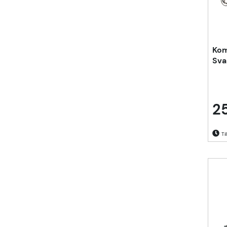
Komp
Sva
2
Til