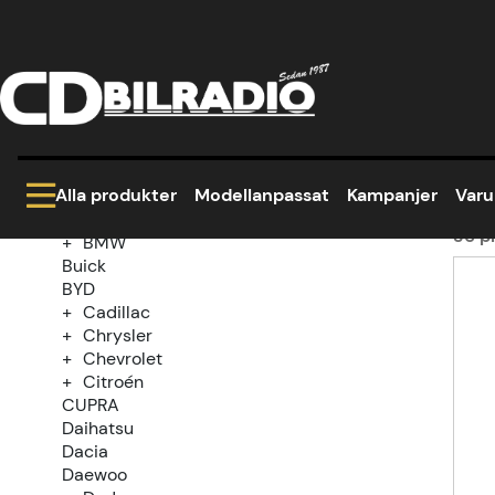
Hem
Modellanpassat
Ford
Transit Conne
Kategoriträd
Tr
Kampanjer
Modellanpassat
Alla produkter
Modellanpassat
Kampanjer
Var
Alfa Romeo
Audi
36
pr
BMW
Buick
Prod
BYD
Cadillac
Chrysler
Chevrolet
Citroén
CUPRA
Daihatsu
Dacia
Daewoo