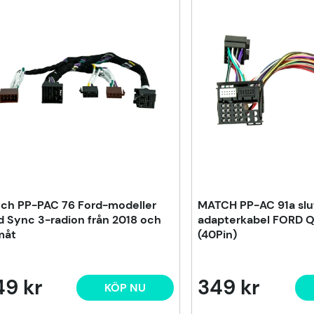
ch PP-PAC 76 Ford-modeller
MATCH PP-AC 91a slu
 Sync 3-radion från 2018 och
adapterkabel FORD 
måt
(40Pin)
49 kr
349 kr
KÖP NU