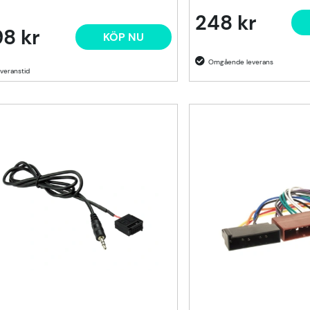
248 kr
8 kr
KÖP NU