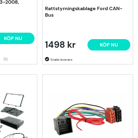
93-2008,
Rattstyrningskablage Ford CAN-
Bus
KÖP NU
1498 kr
KÖP NU
(1)