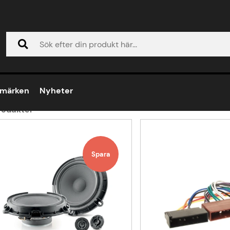
ct
ansit Connect
umärken
Nyheter
odukter
ukter
Spara