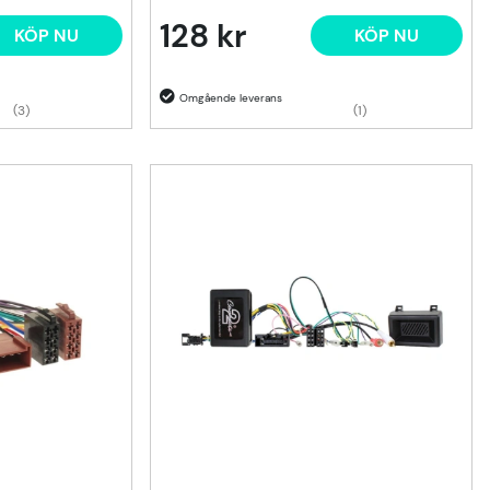
128 kr
KÖP NU
KÖP NU
(3)
(1)