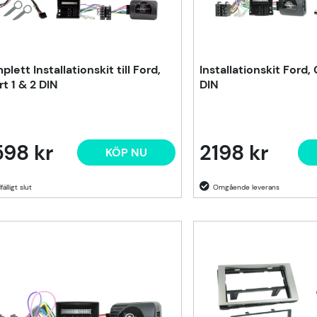
lett Installationskit till Ford,
Installationskit Ford,
rt 1 & 2 DIN
DIN
598 kr
2198 kr
KÖP NU
lfälligt slut