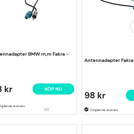
ennadapter BMW m,m Fakra -
Antennadapter Fakra
 kr
KÖP NU
98 kr
(4)