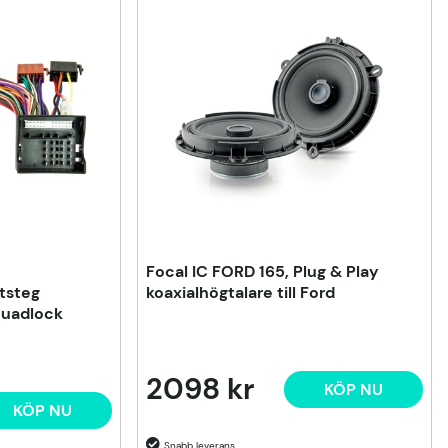
Focal IC FORD 165, Plug & Play
tsteg
koaxialhögtalare till Ford
Quadlock
2098 kr
KÖP NU
KÖP NU