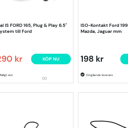
al IS FORD 165, Plug & Play 6.5"
ISO-Kontakt Ford 19
system till Ford
Mazda, Jaguar mm
290 kr
198 kr
KÖP NU
narie pris:
lfälligt slut
(2)