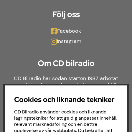
Följ oss
Facebook
Instagram
Om CD bilradio
CD Bilradio har sedan starten 1987 arbetat
med försäljning och installation av ljud till
både bilar och båtar. Hos oss hittar du ett
brett sortiment av billjud till alla typer av
Cookies och liknande tekniker
bilmärken och behov.
CD Bilradio använder cookies och liknande
lagringstekniker för att ge dig anpassat innehåll,
relevant marknadsföring och en bättre
upplevelse av vår webbplats. Du bekräftar att