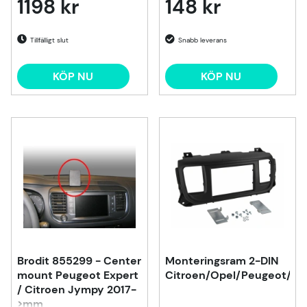
1198 kr
148 kr
Tillfälligt slut
KÖP NU
KÖP NU
Brodit 855299 - Center
Monteringsram 2-DIN
mount Peugeot Expert
Citroen/Opel/Peugeot/To
/ Citroen Jympy 2017-
>mm