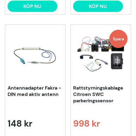
KÖP NU
KÖP NU
Spara
Antennadapter Fakra -
Rattstyrningskablage
DIN med aktiv antenn
Citroen SWC
parkeringssensor
148 kr
998 kr
Ordinarie pris: