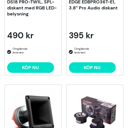
DS18 PRO-TW1L, SPL-
EDGE EDBPRO36T-E1,
diskant med RGB LED-
3.8” Pro Audio diskant
belysning
490 kr
395 kr
KÖP NU
KÖP NU