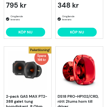
795 kr
348 kr
KÖP NU
KÖP NU
Paketlösning!
Spara
198 kr
2-pack GAS MAX PT2-
DS18 PRO-HP102/CRD,
388 galet tung
rött 2tums horn till
horndiskant, 8 Ohm
driver