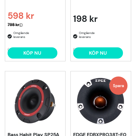
598 kr
198 kr
Ordinarie pris:
798 kr
(6)
(1)
KÖP NU
KÖP NU
Spara
Bass Habit Play SP25A
EDGE EDBXPRO38T-E0