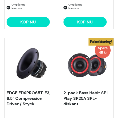
(1)
(2)
KÖP NU
KÖP NU
Paketlösning!
Spara
48 kr
EDGE EDXPRO65T-E3,
2-pack Bass Habit SPL
6.5" Compression
Play SP25A SPL-
Driver / Styck
diskant