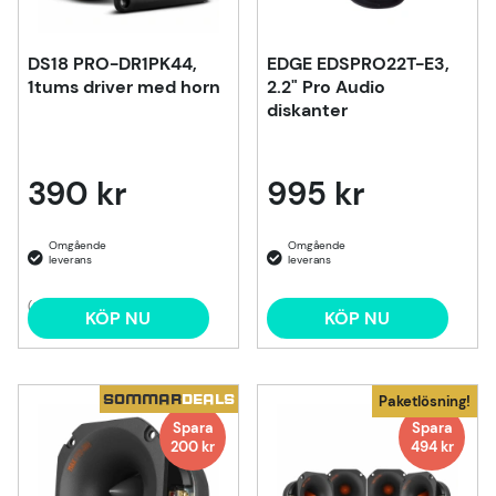
DS18 PRO-DR1PK44,
EDGE EDSPRO22T-E3,
1tums driver med horn
2.2" Pro Audio
diskanter
390 kr
995 kr
(3)
KÖP NU
KÖP NU
SOMMAR
DEALS
Paketlösning!
Spara
Spara
200
kr
494 kr