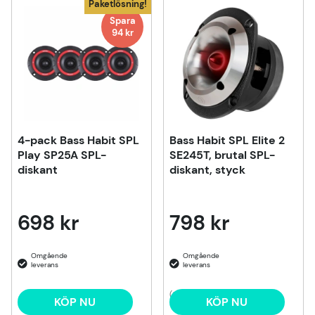
Paketlösning!
Spara
94 kr
4-pack Bass Habit SPL
Bass Habit SPL Elite 2
Play SP25A SPL-
SE245T, brutal SPL-
diskant
diskant, styck
698 kr
798 kr
(2)
KÖP NU
KÖP NU