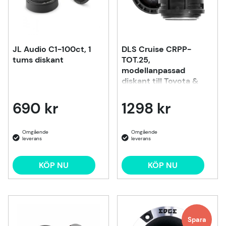
JL Audio C1-100ct, 1
DLS Cruise CRPP-
tums diskant
TOT.25,
modellanpassad
diskant till Toyota &
Lexus m.fl
690 kr
1298 kr
KÖP NU
KÖP NU
Spara