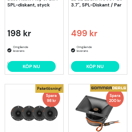
SPL-diskant, styck
3.7", SPL-Diskant / Par
198 kr
499 kr
Ordinarie pris:
(5)
KÖP NU
KÖP NU
SOMMAR
DEALS
Paketlösning!
Spara
Spara
98 kr
200
kr