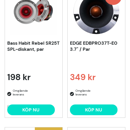
Bass Habit Rebel SR25T
EDGE EDBPRO37T-E0
SPL-diskant, par
3.7" / Par
198 kr
349 kr
Ordinarie pris:
(7)
KÖP NU
KÖP NU