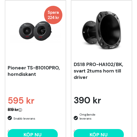
Spara
224
kr
DS18 PRO-HA102/BK,
Pioneer TS-B1010PRO,
svart 2tums horn till
horndiskant
driver
390 kr
595 kr
Ordinarie pris:
819 kr
(1)
(1)
KÖP NU
KÖP NU