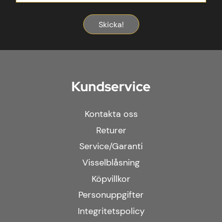
Skicka!
Kundservice
Kontakta oss
Returer
Service/Garanti
Visselblåsning
Köpvillkor
Personuppgifter
Integritetspolicy