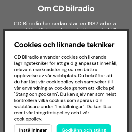
Om CD bilradio
CD Bilradio har sedan starten 1987 arbetat
med försäljning och installation av ljud till
både bilar och båtar. Hos oss hittar du ett
brett sortiment av billjud till alla typer av
Cookies och liknande tekniker
bilmärken och behov.
CD Bilradio använder cookies och liknande
lagringstekniker för att ge dig anpassat innehåll,
relevant marknadsföring och en bättre
upplevelse av vår webbplats. Du bekräftar att
du har läst vår cookiepolicy och samtycker till
vår användning av cookies genom att klicka på
"Stäng och godkänn". Du kan själv när som helst
kontrollera vilka cookies som sparas i din
webbläsare under ”Inställningar”. Du kan läsa
mer i vår
Integritetspolicy
och i vår
cookiepolicy
.
Inställningar
Godkänn och stäng