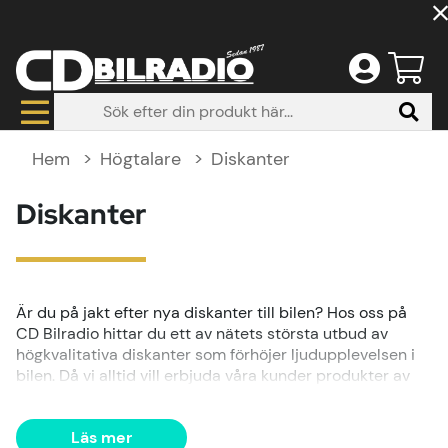
Hem
Högtalare
Diskanter
Diskanter
Är du på jakt efter nya diskanter till bilen? Hos oss på
CD Bilradio hittar du ett av nätets största utbud av
högkvalitativa diskanter som förhöjer ljudupplevelsen i
bilen. Då vi alltid vill erbjuda våra kunder produkter av
högsta kvalitet, tillhandahåller vi enbart diskanter från
marknadens främsta tillverkare.