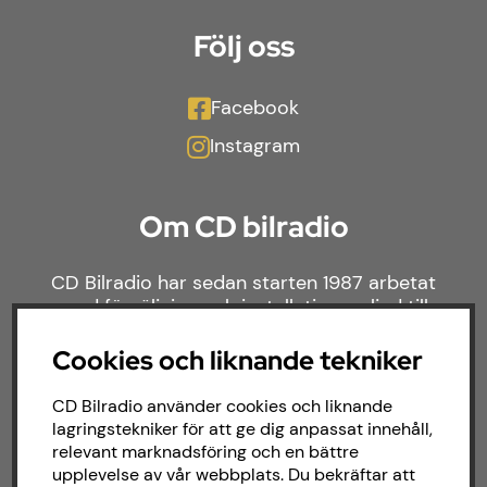
Följ oss
Facebook
Instagram
Om CD bilradio
CD Bilradio har sedan starten 1987 arbetat
med försäljning och installation av ljud till
både bilar och båtar. Hos oss hittar du ett
brett sortiment av billjud till alla typer av
Cookies och liknande tekniker
bilmärken och behov.
CD Bilradio använder cookies och liknande
lagringstekniker för att ge dig anpassat innehåll,
relevant marknadsföring och en bättre
upplevelse av vår webbplats. Du bekräftar att