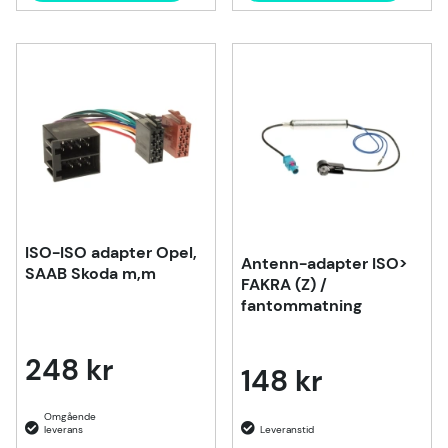
ISO-ISO adapter Opel,
Antenn-adapter ISO>
SAAB Skoda m,m
FAKRA (Z) /
fantommatning
248 kr
148 kr