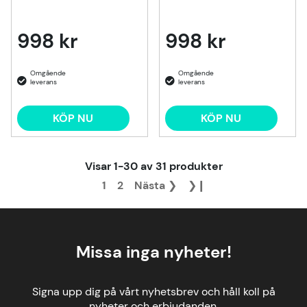
998 kr
998 kr
KÖP NU
KÖP NU
Visar
1-30
av
31
produkter
1
2
Nästa
❯
❯❙
Missa inga nyheter!
Signa upp dig på vårt nyhetsbrev och håll koll på
nyheter och erbjudanden.