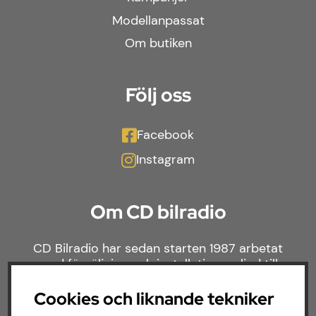
Modellanpassat
Om butiken
Följ oss
Facebook
Instagram
Om CD bilradio
CD Bilradio har sedan starten 1987 arbetat
med försäljning och installation av ljud till
både bilar och båtar. Hos oss hittar du ett
brett sortiment av billjud till alla typer av
Cookies och liknande tekniker
bilmärken och behov.