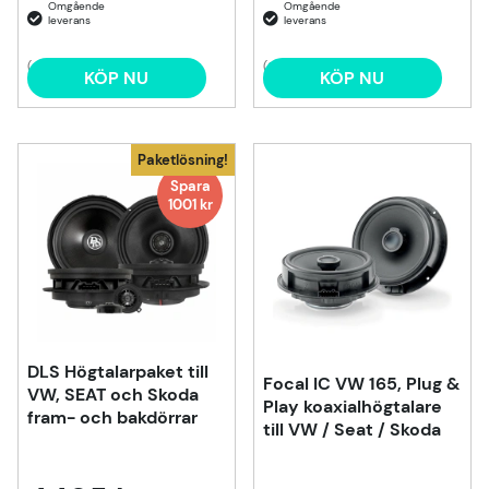
(4)
(3)
KÖP NU
KÖP NU
Paketlösning!
Spara
1001 kr
DLS Högtalarpaket till
Focal IC VW 165, Plug &
VW, SEAT och Skoda
Play koaxialhögtalare
fram- och bakdörrar
till VW / Seat / Skoda