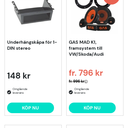
Underhängskåpa för 1-
GAS MAD K1,
DIN stereo
framsystem till
VW/Skoda/Audi
fr. 796 kr
148 kr
Ordinarie pris:
fr. 996 kr
KÖP NU
KÖP NU