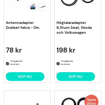
Antennadapter
Högtalaradapter
Dubbel-fakra - Din
6,5tum Seat, Skoda
och Volkswagen
78 kr
198 kr
(1)
(2)
KÖP NU
KÖP NU
Spara
200
kr