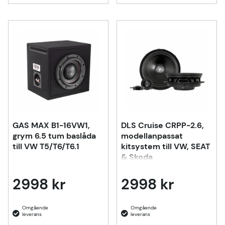
GAS MAX B1-16VW1,
DLS Cruise CRPP-2.6,
grym 6.5 tum baslåda
modellanpassat
till VW T5/T6/T6.1
kitsystem till VW, SEAT
& Skoda
2998 kr
2998 kr