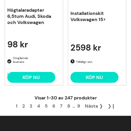
Högtalaradapter
Installationskit
6,5tum Audi, Skoda
Volkswagen 15>
och Volkswagen
98 kr
2598 kr
Tillfälligt slut
(6)
KÖP NU
KÖP NU
Visar
1-30
av
247
produkter
1
2
3
4
5
6
7
8
..
9
Nästa
❯
❯❙