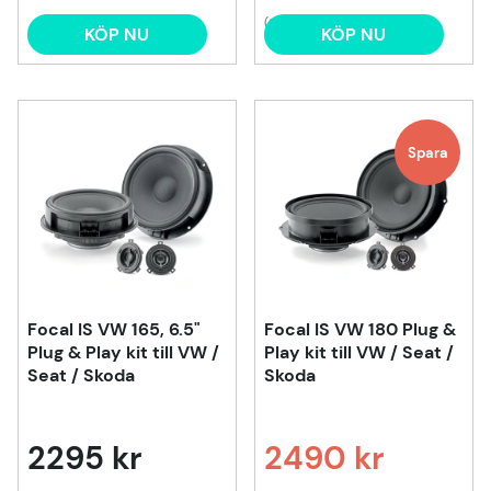
(2)
KÖP NU
KÖP NU
Spara
Focal IS VW 165, 6.5"
Focal IS VW 180 Plug &
Plug & Play kit till VW /
Play kit till VW / Seat /
Seat / Skoda
Skoda
2295 kr
2490 kr
Ordinarie pris: