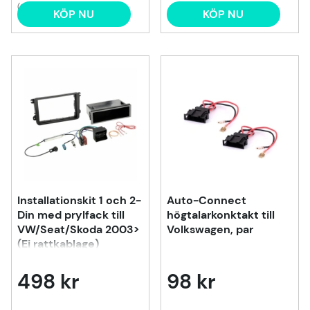
(2)
KÖP NU
KÖP NU
Installationskit 1 och 2-
Auto-Connect
Din med prylfack till
högtalarkonktakt till
VW/Seat/Skoda 2003>
Volkswagen, par
(Ej rattkablage)
498 kr
98 kr