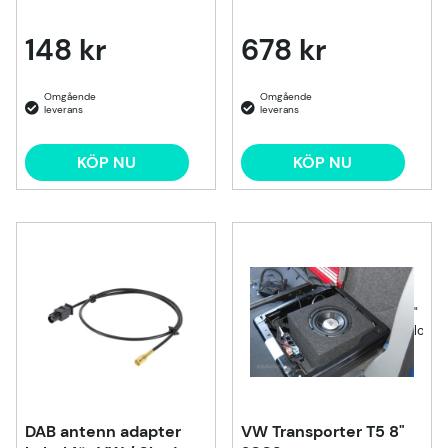
148 kr
678 kr
KÖP NU
KÖP NU
"
loadi
DAB antenn adapter
VW Transporter T5 8"