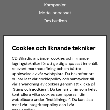
Kampanjer
Modellanpassat
Om butiken
Följ oss
Cookies och liknande tekniker
Facebook
CD Bilradio använder cookies och liknande
Instagram
lagringstekniker för att ge dig anpassat innehåll,
relevant marknadsföring och en bättre
upplevelse av vår webbplats. Du bekräftar att
Om CD bilradio
du har läst vår cookiepolicy och samtycker till
vår användning av cookies genom att klicka på
"Stäng och godkänn". Du kan själv när som helst
CD Bilradio har sedan starten 1987 arbetat
kontrollera vilka cookies som sparas i din
med försäljning och installation av ljud till
webbläsare under ”Inställningar”. Du kan läsa
både bilar och båtar. Hos oss hittar du ett
mer i vår
Integritetspolicy
och i vår
brett sortiment av billjud till alla typer av
cookiepolicy
.