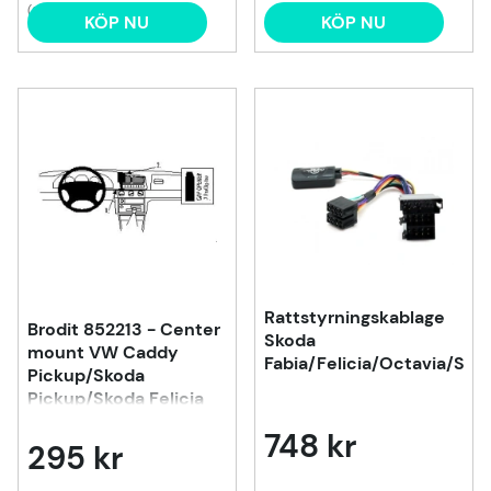
(2)
KÖP NU
KÖP NU
Rattstyrningskablage
Brodit 852213 - Center
Skoda
mount VW Caddy
Fabia/Felicia/Octavia/Sup
Pickup/Skoda
Pickup/Skoda Felicia
748 kr
295 kr