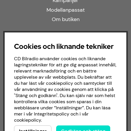
Kampanjer
Modellanpassat
Om butiken
Följ oss
Cookies och liknande tekniker
Facebook
CD Bilradio använder cookies och liknande
lagringstekniker för att ge dig anpassat innehåll,
Instagram
relevant marknadsföring och en bättre
upplevelse av vår webbplats. Du bekräftar att
du har läst vår cookiepolicy och samtycker till
Om CD bilradio
vår användning av cookies genom att klicka på
"Stäng och godkänn". Du kan själv när som helst
kontrollera vilka cookies som sparas i din
CD Bilradio har sedan starten 1987 arbetat
webbläsare under ”Inställningar”. Du kan läsa
med försäljning och installation av ljud till
mer i vår
Integritetspolicy
och i vår
både bilar och båtar. Hos oss hittar du ett
cookiepolicy
.
brett sortiment av billjud till alla typer av
bilmärken och behov.