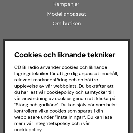
Kampanjer
Modellanpassat
Om butiken
Följ oss
Cookies och liknande tekniker
Facebook
CD Bilradio använder cookies och liknande
Instagram
lagringstekniker för att ge dig anpassat innehåll,
relevant marknadsföring och en bättre
upplevelse av vår webbplats. Du bekräftar att
du har läst vår cookiepolicy och samtycker till
Om CD bilradio
vår användning av cookies genom att klicka på
"Stäng och godkänn". Du kan själv när som helst
CD Bilradio har sedan starten 1987 arbetat
kontrollera vilka cookies som sparas i din
med försäljning och installation av ljud till
webbläsare under ”Inställningar”. Du kan läsa
både bilar och båtar. Hos oss hittar du ett
mer i vår
Integritetspolicy
och i vår
brett sortiment av billjud till alla typer av
cookiepolicy
.