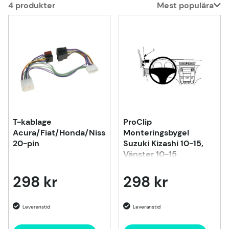
4
produkter
Mest populära
Produkter
T-kablage
ProClip
Acura/Fiat/Honda/Nissan/Opel/Suzuki,
Monteringsbygel
20-pin
Suzuki Kizashi 10-15,
Vänster 10-15
298 kr
298 kr