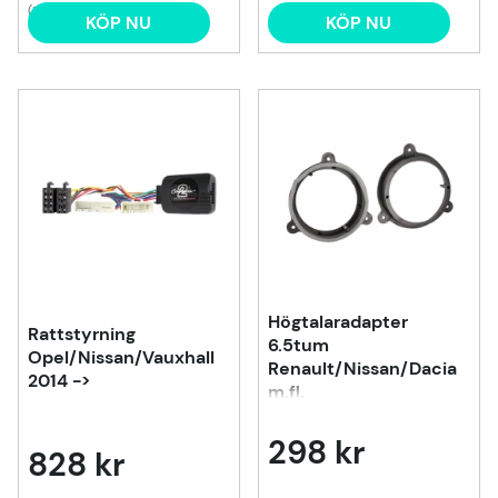
(1)
KÖP NU
KÖP NU
Högtalaradapter
Rattstyrning
6.5tum
Opel/Nissan/Vauxhall
Renault/Nissan/Dacia
2014 ->
m.fl.
298 kr
828 kr