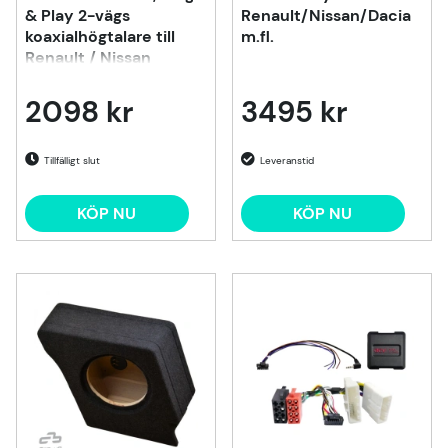
& Play 2-vägs
Renault/Nissan/Dacia
koaxialhögtalare till
m.fl.
Renault / Nissan
2098 kr
3495 kr
Tillfälligt slut
KÖP NU
KÖP NU