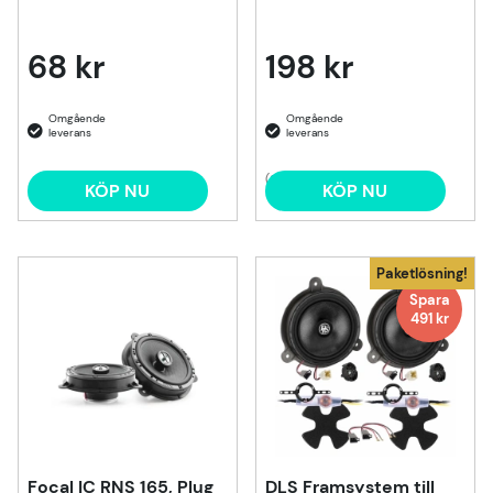
68 kr
198 kr
(3)
KÖP NU
KÖP NU
Paketlösning!
Spara
491 kr
Focal IC RNS 165, Plug
DLS Framsystem till