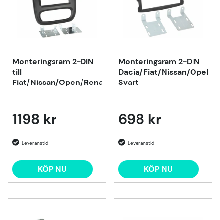
Monteringsram 2-DIN
Monteringsram 2-DIN
till
Dacia/Fiat/Nissan/Opel/Re
Fiat/Nissan/Open/Renault
Svart
1198 kr
698 kr
KÖP NU
KÖP NU