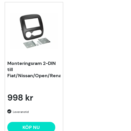
Monteringsram 2-DIN
till
Fiat/Nissan/Open/Renault
998 kr
KÖP NU