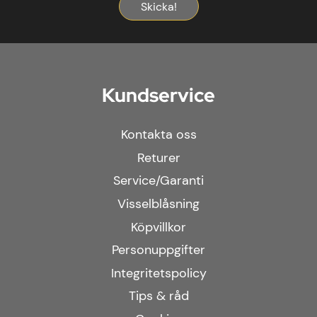
Skicka!
Kundservice
Kontakta oss
Returer
Service/Garanti
Visselblåsning
Köpvillkor
Personuppgifter
Integritetspolicy
Tips & råd