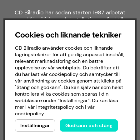
CD Bilradio har sedan starten 1987 arbetat
med försäljning och installation av ljud till
både bilar och båtar. Hos oss hittar du ett
brett sortiment av billjud till alla typer av
Cookies och liknande tekniker
bilmärken och behov.
CD Bilradio använder cookies och liknande
lagringstekniker för att ge dig anpassat innehåll,
relevant marknadsföring och en bättre
upplevelse av vår webbplats. Du bekräftar att
du har läst vår cookiepolicy och samtycker till
vår användning av cookies genom att klicka på
"Stäng och godkänn". Du kan själv när som helst
kontrollera vilka cookies som sparas i din
webbläsare under ”Inställningar”. Du kan läsa
mer i vår
Integritetspolicy
och i vår
cookiepolicy
.
Inställningar
Godkänn och stäng
Copyright © 2026 - CD Bilradio