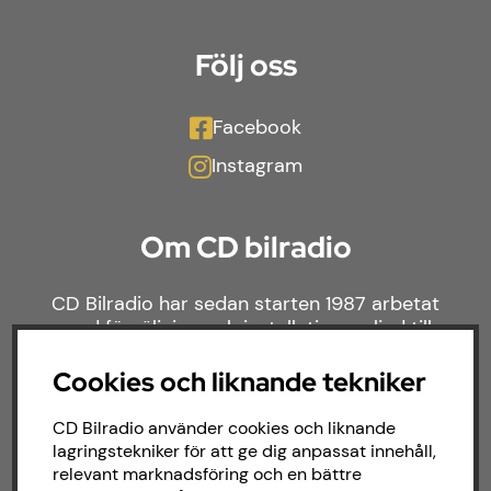
Följ oss
Facebook
Instagram
Om CD bilradio
CD Bilradio har sedan starten 1987 arbetat
med försäljning och installation av ljud till
både bilar och båtar. Hos oss hittar du ett
brett sortiment av billjud till alla typer av
Cookies och liknande tekniker
bilmärken och behov.
CD Bilradio använder cookies och liknande
lagringstekniker för att ge dig anpassat innehåll,
relevant marknadsföring och en bättre