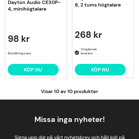
Dayton Audio CE30P-
8, 2 tums högtalare
4, minihögtalare
268 kr
98 kr
Beställningsvara
KÖP NU
KÖP NU
Visar
10
av
10
produkter
Missa inga nyheter!
Signa upp dig på vårt nyhetsbrev och håll koll på