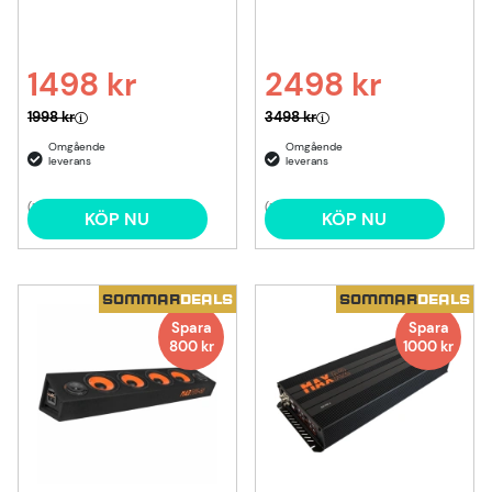
1498 kr
2498 kr
Ordinarie pris:
Ordinarie pris:
1998 kr
3498 kr
(1)
(1)
KÖP NU
KÖP NU
SOMMAR
DEALS
SOMMAR
DEALS
Spara
Spara
800
kr
1000
kr