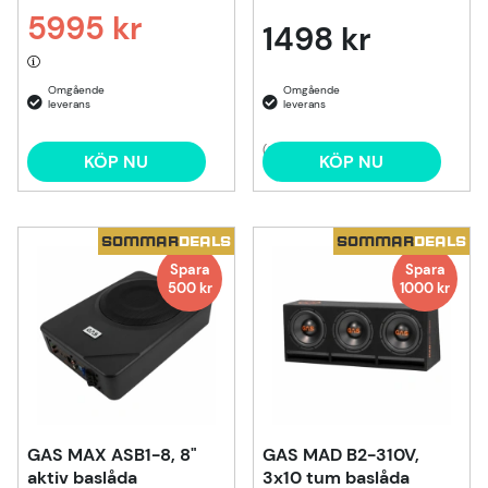
5995 kr
1498 kr
Ordinarie pris:
(2)
KÖP NU
KÖP NU
SOMMAR
DEALS
SOMMAR
DEALS
Spara
Spara
500
kr
1000
kr
GAS MAX ASB1-8, 8"
GAS MAD B2-310V,
aktiv baslåda
3x10 tum baslåda