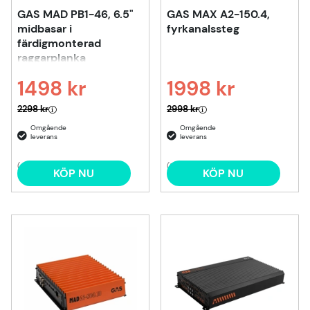
GAS MAD PB1-46, 6.5"
GAS MAX A2-150.4,
midbasar i
fyrkanalssteg
färdigmonterad
raggarplanka
1498 kr
1998 kr
Ordinarie pris:
Ordinarie pris:
2298 kr
2998 kr
(4)
(5)
KÖP NU
KÖP NU