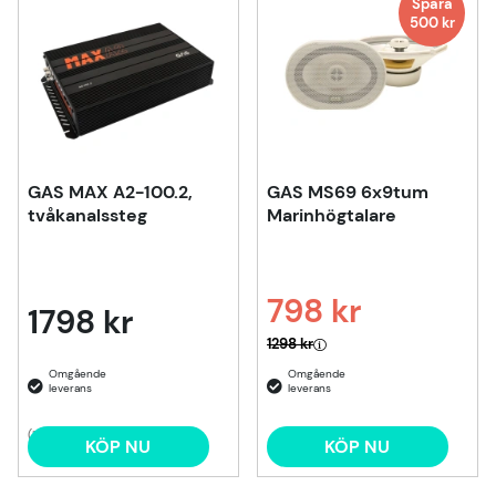
Spara
500
kr
GAS MAX A2-100.2,
GAS MS69 6x9tum
tvåkanalssteg
Marinhögtalare
798 kr
1798 kr
Ordinarie pris:
1298 kr
(1)
KÖP NU
KÖP NU