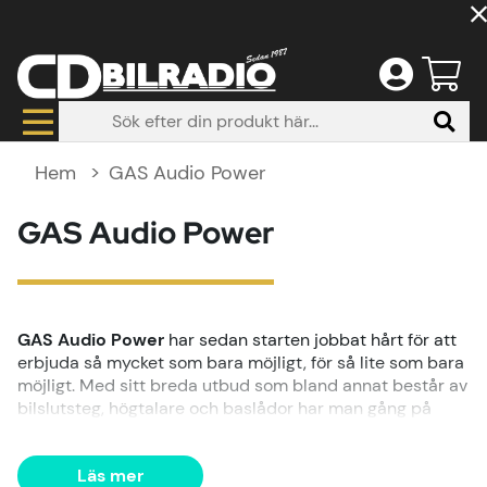
Hem
GAS Audio Power
GAS Audio Power
GAS Audio Power
har sedan starten jobbat hårt för att
erbjuda så mycket som bara möjligt, för så lite som bara
möjligt. Med sitt breda utbud som bland annat består av
bilslutsteg, högtalare och baslådor har man gång på
gång statuerat just det exemplet och det är någonting
man står fast vid.
GAS Audio Power
är ett namn som
ständigt ligger längst ut på tungspetsen när det kommer