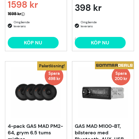
1598 kr
398 kr
Ordinarie pris:
1698 kr
(6)
KÖP NU
KÖP NU
SOMMAR
DEALS
Paketlösning!
Spara
Spara
498 kr
200
kr
4-pack GAS MAD PM2-
GAS MAD M100-BT,
64, grym 6.5 tums
bilstereo med