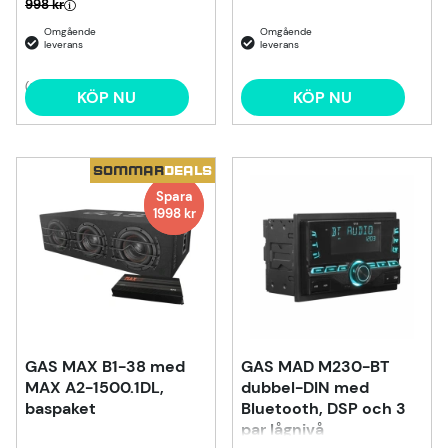
998 kr
(3)
KÖP NU
KÖP NU
SOMMAR
DEALS
Spara
Spara
1998 kr
GAS MAX B1-38 med
GAS MAD M230-BT
MAX A2-1500.1DL,
dubbel-DIN med
baspaket
Bluetooth, DSP och 3
par lågnivå