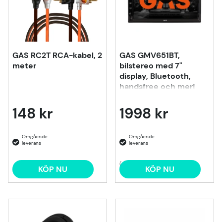
GAS RC2T RCA-kabel, 2
GAS GMV651BT,
meter
bilstereo med 7"
display, Bluetooth,
handsfree och mer!
148 kr
1998 kr
(4)
KÖP NU
KÖP NU