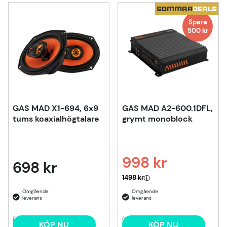
SOMMAR
DEALS
Spara
500
kr
GAS MAD X1-694, 6x9
GAS MAD A2-600.1DFL,
tums koaxialhögtalare
grymt monoblock
998 kr
698 kr
Ordinarie pris:
1498 kr
(4)
(1)
KÖP NU
KÖP NU