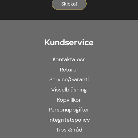
Skicka!
Kundservice
Kontakta oss
Returer
Service/Garanti
Visselblåsning
Köpvillkor
Personuppgifter
Integritetspolicy
Tips & råd