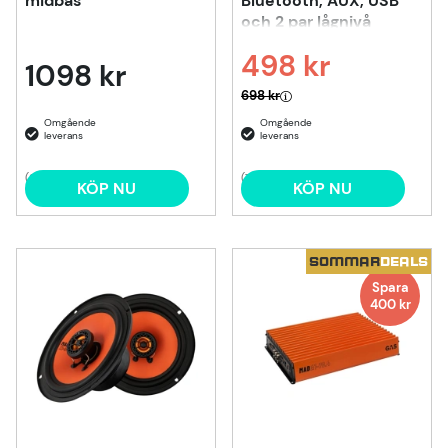
midbas
Bluetooth, AUX, USB
och 2 par lågnivå
498 kr
1098 kr
Ordinarie pris:
698 kr
(8)
(7)
KÖP NU
KÖP NU
SOMMAR
DEALS
Spara
400
kr