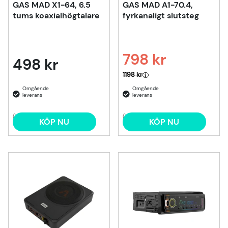
GAS MAD X1-64, 6.5
GAS MAD A1-70.4,
tums koaxialhögtalare
fyrkanaligt slutsteg
798 kr
498 kr
Ordinarie pris:
1198 kr
(7)
(7)
KÖP NU
KÖP NU