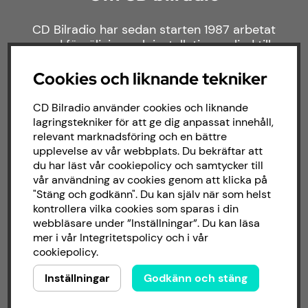
CD Bilradio har sedan starten 1987 arbetat
med försäljning och installation av ljud till
både bilar och båtar. Hos oss hittar du ett
brett sortiment av billjud till alla typer av
Cookies och liknande tekniker
bilmärken och behov.
CD Bilradio använder cookies och liknande
lagringstekniker för att ge dig anpassat innehåll,
relevant marknadsföring och en bättre
upplevelse av vår webbplats. Du bekräftar att
du har läst vår cookiepolicy och samtycker till
vår användning av cookies genom att klicka på
"Stäng och godkänn". Du kan själv när som helst
kontrollera vilka cookies som sparas i din
webbläsare under ”Inställningar”. Du kan läsa
mer i vår
Integritetspolicy
och i vår
cookiepolicy
.
Inställningar
Godkänn och stäng
Copyright © 2026 - CD Bilradio