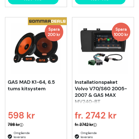
SOMMAR
DEALS
Spara
Spara
200
kr
1000
kr
GAS MAD K1-64, 6.5
Installationspaket
tums kitsystem
Volvo V70/S60 2005-
2007 & GAS MAX
MV240-BT
598 kr
fr. 2742 kr
Ordinarie pris:
Ordinarie pris:
798 kr
fr. 3742 kr