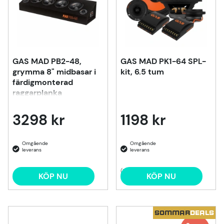
GAS MAD PB2-48,
GAS MAD PK1-64 SPL-
grymma 8" midbasar i
kit, 6.5 tum
färdigmonterad
raggarplanka
3298 kr
1198 kr
(1)
KÖP NU
KÖP NU
SOMMAR
DEALS