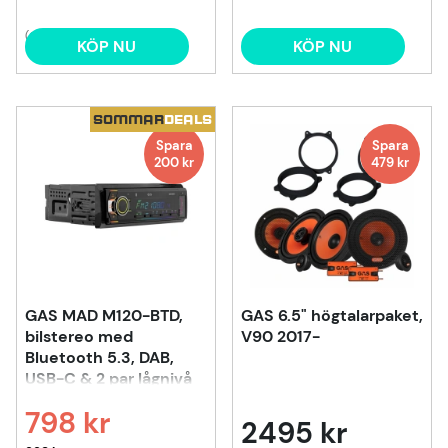
(6)
KÖP NU
KÖP NU
SOMMAR
DEALS
Spara
Spara
200
kr
479 kr
GAS MAD M120-BTD,
GAS 6.5" högtalarpaket,
bilstereo med
V90 2017-
Bluetooth 5.3, DAB,
USB-C & 2 par lågnivå
798 kr
2495 kr
Ordinarie pris: