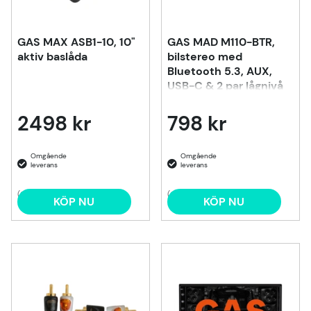
GAS MAX ASB1-10, 10"
GAS MAD M110-BTR,
aktiv baslåda
bilstereo med
Bluetooth 5.3, AUX,
USB-C & 2 par lågnivå
2498 kr
798 kr
(3)
(6)
KÖP NU
KÖP NU