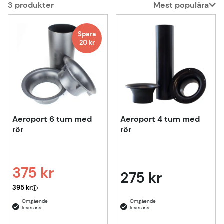
3
produkter
Mest populära
Produkter
Spara
20
kr
Aeroport 6 tum med
Aeroport 4 tum med
rör
rör
375 kr
275 kr
Ordinarie pris:
395 kr