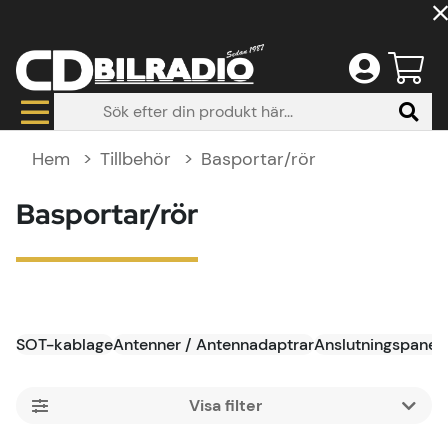
Hem
Tillbehör
Basportar/rör
Basportar/rör
SOT-kablage
Antenner / Antennadaptrar
Anslutningspanel
Filtrera