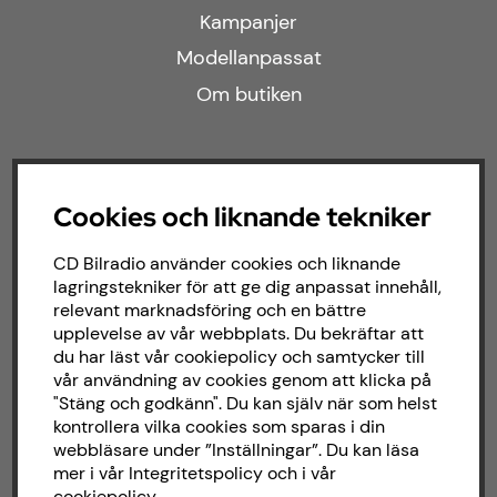
Kampanjer
Modellanpassat
Om butiken
Följ oss
Cookies och liknande tekniker
Facebook
CD Bilradio använder cookies och liknande
Instagram
lagringstekniker för att ge dig anpassat innehåll,
relevant marknadsföring och en bättre
upplevelse av vår webbplats. Du bekräftar att
Om CD bilradio
du har läst vår cookiepolicy och samtycker till
vår användning av cookies genom att klicka på
"Stäng och godkänn". Du kan själv när som helst
CD Bilradio har sedan starten 1987 arbetat
kontrollera vilka cookies som sparas i din
med försäljning och installation av ljud till
webbläsare under ”Inställningar”. Du kan läsa
både bilar och båtar. Hos oss hittar du ett
mer i vår
Integritetspolicy
och i vår
brett sortiment av billjud till alla typer av
cookiepolicy
.