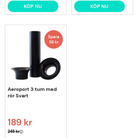
KÖP NU
KÖP NU
Spara
56
kr
Aeroport 3 tum med
rör Svart
189 kr
Ordinarie pris:
245 kr