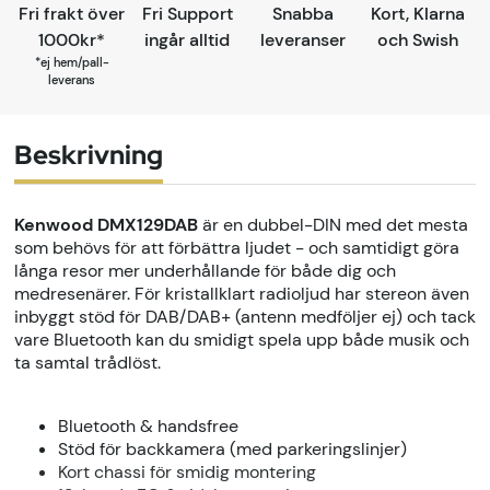
Fri frakt över
Fri Support
Snabba
Kort, Klarna
1000kr*
ingår alltid
leveranser
och Swish
*ej hem/pall-
leverans
Beskrivning
Kenwood DMX129DAB
är en dubbel-DIN med det mesta
som behövs för att förbättra ljudet - och samtidigt göra
långa resor mer underhållande för både dig och
medresenärer. För kristallklart radioljud har stereon även
inbyggt stöd för DAB/DAB+ (antenn medföljer ej) och tack
vare
Bluetooth kan du smidigt spela upp både musik och
ta samtal trådlöst.
Bluetooth & handsfree
Stöd för backkamera (med parkeringslinjer)
Kort chassi för smidig montering