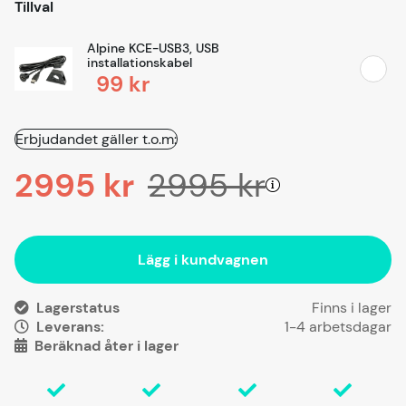
Tillval
Alpine KCE-USB3, USB
installationskabel
99 kr
Erbjudandet gäller t.o.m:
2995
kr
2995
kr
Lägg i kundvagnen
Lagerstatus
Leverans:
1-4 arbetsdagar
Beräknad åter i lager