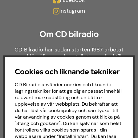
Facebook
Instagram
Om CD bilradio
CD Bilradio har sedan starten 1987 arbetat
med försäljning och installation av ljud till
både bilar och båtar. Hos oss hittar du ett
brett sortiment av billjud till alla typer av
Cookies och liknande tekniker
bilmärken och behov.
CD Bilradio använder cookies och liknande
lagringstekniker för att ge dig anpassat innehåll,
relevant marknadsföring och en bättre
upplevelse av vår webbplats. Du bekräftar att
du har läst vår cookiepolicy och samtycker till
vår användning av cookies genom att klicka på
"Stäng och godkänn". Du kan själv när som helst
kontrollera vilka cookies som sparas i din
webbläsare under ”Inställningar”. Du kan läsa