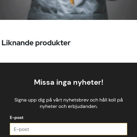
Kort chassi:
Ja
Ingång för backkamera:
Ja
Manualer & dokument
Liknande produkter
Länk till produktdatablad »
Länk till mer produktinformation »
Tillbehör
Missa inga nyheter!
Signa upp dig på vårt nyhetsbrev och håll koll på
nyheter och erbjudanden.
E-post