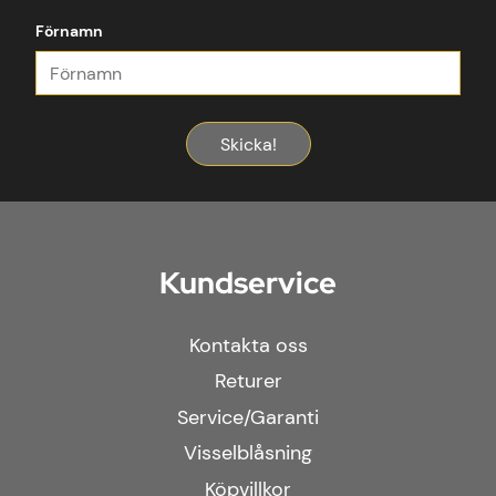
Förnamn
Auto-Connect
Auto-Connect 3.5-
demonteringsverktyg i 4
3.5mm AUX-kabel, 1 m
delar
Skicka!
198 kr
128 kr
Kundservice
(1)
KÖP NU
KÖP NU
Kontakta oss
Returer
Omdöme
Service/Garanti
Visselblåsning
0 0
(
0
)
Köpvillkor