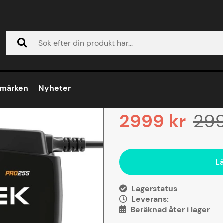
25A batteriladdare
Artnr:
42240194
Ctek Pro 25S 
Spara
umärken
Nyheter
Erbjudandet gäller t.o.m:
2999
kr
29
L
Lagerstatus
Leverans:
Beräknad åter i lager