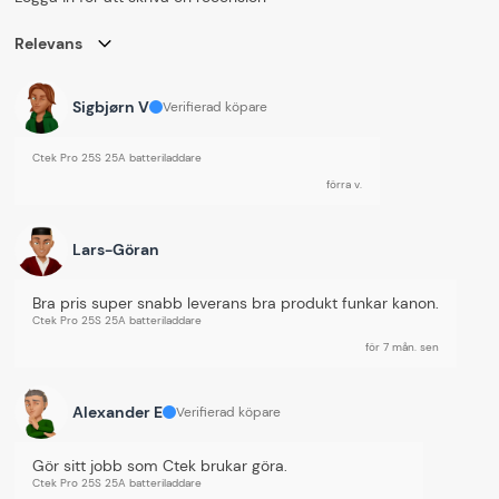
Relevans
Sigbjørn V
Verifierad köpare
Ctek Pro 25S 25A batteriladdare
förra v.
Lars-Göran
Bra pris super snabb leverans bra produkt funkar kanon.
Ctek Pro 25S 25A batteriladdare
för 7 mån. sen
Alexander E
Verifierad köpare
Gör sitt jobb som Ctek brukar göra.
Ctek Pro 25S 25A batteriladdare