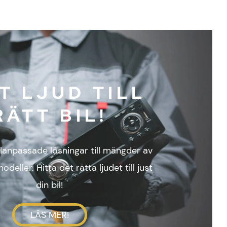
T LJUD TILL
RÄTT BIL!
lanpassade lösningar till mängder av
odeller. Hitta det rätta ljudet till just
din bil!
LÄS MER!