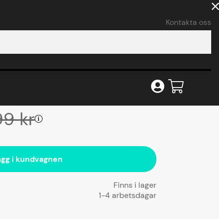
Kontakta oss
(7)
25A batteriladdare
99
kr
ägg i kundvagnen
1-4 arbetsdagar