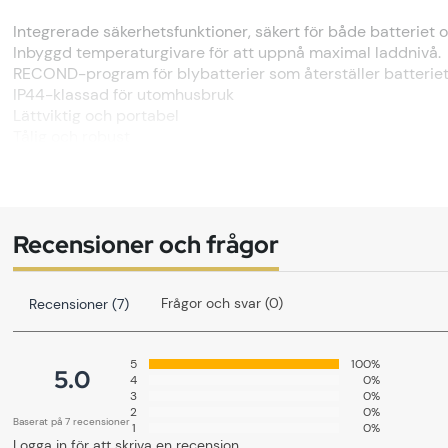
Integrerade säkerhetsfunktioner, säkert för både batteriet o
Inbyggd temperaturgivare för att uppnå maximal laddnivå.
RECOND-program för blybatterier som återställer batteriet
IP44-klassad för utomhusbruk
Lättviktig och portabel
Tålig och robust
2 års garanti från Ctek
Hitta mer produkter från
CTEK
Omdöme
Recensioner och frågor
0 0
(
0
)
Frågor och svar (0)
Recensioner (7)
Lämna omdöme
5
100%
5.0
4
0%
3
0%
Den här produkten har inga recensioner.
2
0%
Baserat på 7 recensioner
1
0%
Logga in för att skriva en recension