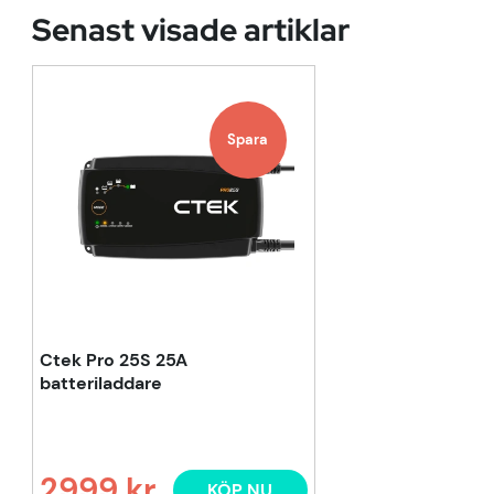
Senast visade artiklar
Spara
Ctek Pro 25S 25A
batteriladdare
2999 kr
KÖP NU