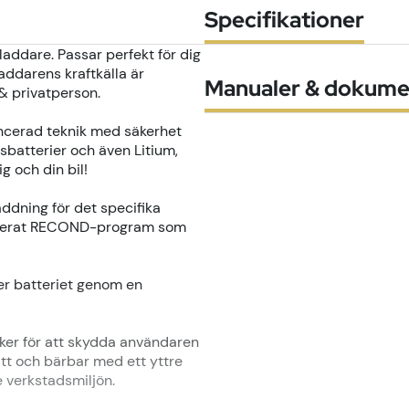
Specifikationer
addare. Passar perfekt för dig
Laddarens kraftkälla är
Manualer & dokume
& privatperson.
ancerad teknik med säkerhet
sbatterier och även Litium,
g och din bil!
ddning för det specifika
edikerat RECOND-program som
er batteriet genom en
säker för att skydda användaren
tt och bärbar med ett yttre
e verkstadsmiljön.