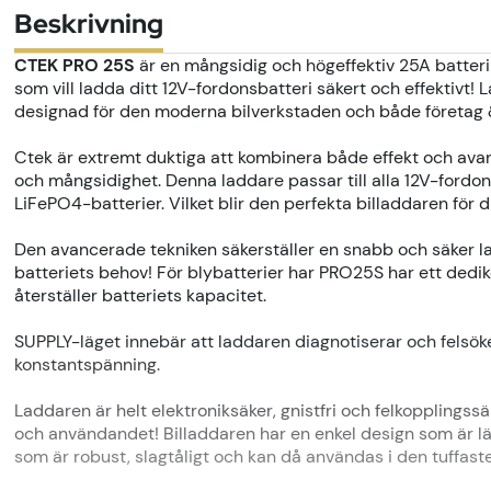
Beskrivning
CTEK PRO 25S
är en mångsidig och högeffektiv 25A batteril
som vill ladda ditt 12V-fordonsbatteri säkert och effektivt! 
designad för den moderna bilverkstaden och både företag 
Ctek är extremt duktiga att kombinera både effekt och av
och mångsidighet. Denna laddare passar till alla 12V-fordon
LiFePO4-batterier. Vilket blir den perfekta billaddaren för di
Den avancerade tekniken säkerställer en snabb och säker la
batteriets behov! För blybatterier har PRO25S har ett d
återställer batteriets kapacitet.
SUPPLY-läget innebär att laddaren diagnotiserar och felsök
konstantspänning.
Laddaren är helt elektroniksäker, gnistfri och felkopplings
och användandet! Billaddaren har en enkel design som är lä
som är robust, slagtåligt och kan då användas i den tuffast