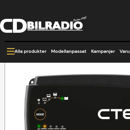
Hem
Tillbehör
Batteriladdare
Ctek Pro 25S 
Produktbilder Ctek Pro 25S 25A batteriladdare
Alla produkter
Modellanpassat
Kampanjer
Var