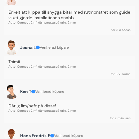
ett verktyg och lite tryck direkt på metallen. Dämpmattan
är självhäftande, vilket gör det lätt att arbeta med.
Enkelt att klippa till snygga bitar med rutmönstret som guide 
vilket gjorde installationen snabb.
Tänk på detta när du dämpar i bilen
Auto-Connect 2 m² dämpmatta på rulle, 2 mm
Det är viktigt att notera att Alubutyl är ganska tungt och
för 3 d sedan
kanterna på aluminiumet är ganska vassa, så
skyddshandskar bör användas. Ytorna där mattan ska
appliceras behöver vara fria från smuts och fett.
Joona L
Verifierad köpare
Hitta mer produkter från
Auto-Connect
Toimii
Auto-Connect 2 m² dämpmatta på rulle, 2 mm
Specifikationer
för 3 v. sedan
Ken T
Verifierad köpare
Manualer & dokument
Dårlig lim/heft på disse!
Auto-Connect 2 m² dämpmatta på rulle, 2 mm
Tillbehör
för 2 mån. sen
Hans Fredrik F
Verifierad köpare