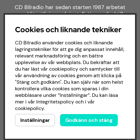
CD Bilradio har sedan starten 1987 arbetat
med försäljning och installation av ljud till
både bilar och båtar. Hos oss hittar du ett
brett sortiment av billjud till alla typer av
Cookies och liknande tekniker
bilmärken och behov.
CD Bilradio använder cookies och liknande
lagringstekniker för att ge dig anpassat innehåll,
relevant marknadsföring och en bättre
upplevelse av vår webbplats. Du bekräftar att
du har läst vår cookiepolicy och samtycker till
vår användning av cookies genom att klicka på
"Stäng och godkänn". Du kan själv när som helst
kontrollera vilka cookies som sparas i din
webbläsare under ”Inställningar”. Du kan läsa
mer i vår
Integritetspolicy
och i vår
cookiepolicy
.
Inställningar
Godkänn och stäng
Copyright © 2026 - CD Bilradio