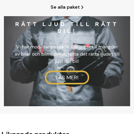
Se alla paket
RÄTT LJUD TILL RÄTT
BIL!
Vi har modellanpassade lösningar till mängder
av bilar och bilmodeller. Hitta det rätta ljudet till
just din bil!
LÄS MER!