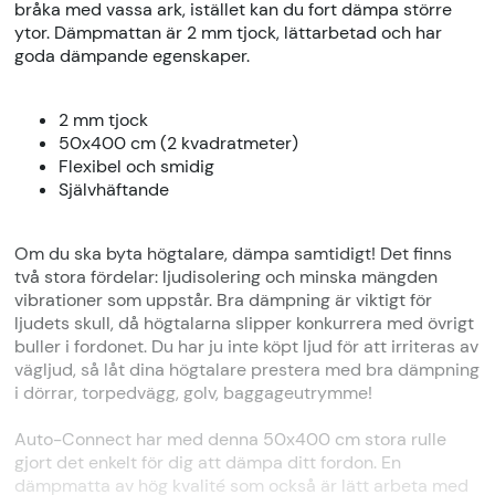
bråka med vassa ark, istället kan du fort dämpa större
ytor. Dämpmattan är 2 mm tjock, lättarbetad och har
goda dämpande egenskaper.
2 mm tjock
50x400 cm (2 kvadratmeter)
Flexibel och smidig
Självhäftande
Om du ska byta högtalare, dämpa samtidigt! Det finns
två stora fördelar: ljudisolering och minska mängden
vibrationer som uppstår. Bra dämpning är viktigt för
ljudets skull, då högtalarna slipper konkurrera med övrigt
buller i fordonet. Du har ju inte köpt ljud för att irriteras av
vägljud, så låt dina högtalare prestera med bra dämpning
i dörrar, torpedvägg, golv, baggageutrymme!
Auto-Connect har med denna 50x400 cm stora rulle
gjort det enkelt för dig att dämpa ditt fordon. En
dämpmatta av hög kvalité som också är lätt arbeta med