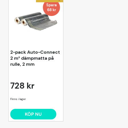
Spara
68 kr
Omdöme
0 0
(
0
)
Lämna omdöme
2-pack Auto-Connect
2 m² dämpmatta på
Den här produkten har inga recensioner.
rulle, 2 mm
728 kr
KÖP NU