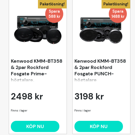
Paketlösning!
Paketlösning!
Spara
Spara
588 kr
1488 kr
Kenwood KMM-BT358
Kenwood KMM-BT358
& 2par Rockford
& 2par Rockford
Fosgate Prime-
Fosgate PUNCH-
högtalare,
högtalare
bilstereopaket
2498 kr
3198 kr
KÖP NU
KÖP NU