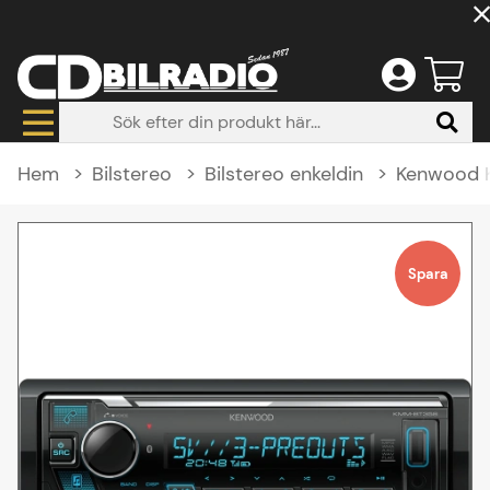
Hem
Bilstereo
Bilstereo enkeldin
Kenwood K
Produktbilder Kenwood KMM-BT358, bilstereo med Bluetooth
Spara