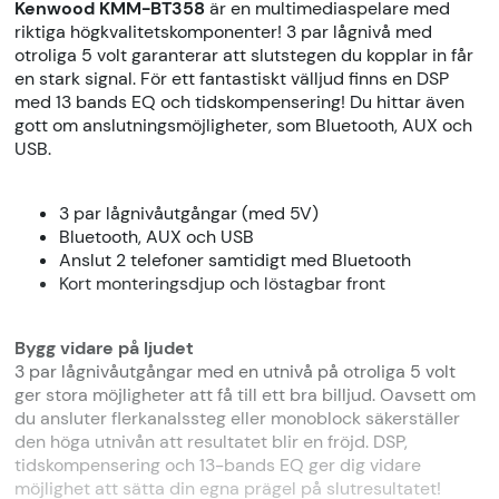
Kenwood KMM-BT358
är en multimediaspelare med
riktiga högkvalitetskomponenter! 3 par lågnivå med
otroliga 5 volt garanterar att slutstegen du kopplar in får
en stark signal. För ett fantastiskt välljud finns en
DSP
med 13 bands EQ och tidskompensering
! Du hittar även
gott om anslutningsmöjligheter, som Bluetooth, AUX och
USB.
3 par lågnivåutgångar (med 5V)
Bluetooth, AUX och USB
Anslut 2 telefoner samtidigt med Bluetooth
Kort monteringsdjup och löstagbar front
Bygg vidare på ljudet
3 par lågnivåutgångar med en utnivå på otroliga 5 volt
ger stora möjligheter att få till ett bra billjud. Oavsett om
du ansluter flerkanalssteg eller monoblock säkerställer
den höga utnivån att resultatet blir en fröjd. DSP,
tidskompensering och 13-bands EQ ger dig vidare
möjlighet att sätta din egna prägel på slutresultatet!