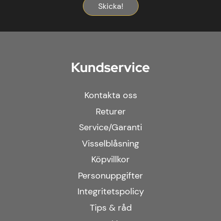
Skicka!
Kundservice
Kontakta oss
Returer
Service/Garanti
Visselblåsning
Köpvillkor
Personuppgifter
Integritetspolicy
Tips & råd