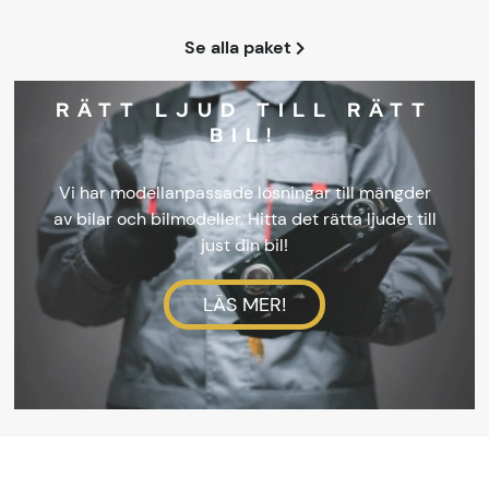
Se alla paket
RÄTT LJUD TILL RÄTT
BIL!
Vi har modellanpassade lösningar till mängder
av bilar och bilmodeller. Hitta det rätta ljudet till
just din bil!
LÄS MER!