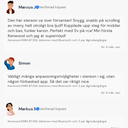
Manualer & dokument
Marcus J
Verifierad köpare
Länk till produktdatablad »
Den här stereon va över förvantan! Snygg, snabb på scrolling 
av meny, helt otroligt bra ljud!! Kopplade upp steg för middar 
Länk till mer produktinformation »
och bas, funker kanon. Perfekt med 5v på rca! Min första 
Kenwood och jag är supernöyd!
Kenwood KMM-BT358, bilstereo med Bluetooth och 3 par lågnivåutgångar
Tillbehör
för 4 mån. sen
Simon
Väldigt många anpassningsmöjligheter i stereon i sig, utan 
någon förbaskad app. Så det var riktigt nice.
Kenwood KMM-BT358, bilstereo med Bluetooth och 3 par lågnivåutgångar
för 8 mån. sen
Markus S
Verifierad köpare
Auto-Connect 3.5-
Auto-Connect Master
Kenwood KMM-BT358, bilstereo med Bluetooth och 3 par lågnivåutgångar
3.5mm AUX-kabel, 1 m
Installer Kit