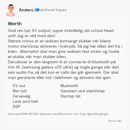
Specifikationer
Anders J
Verifierad köpare
Tillverkare:
Kenwood
Worth
Modell:
KMM-BT356
God ren lyd, 5V output, super indstillelig old school head 
unit! Jeg er vild med den! 
Förstärkareffekt:
4x50W
Største minus er at radioen kortvarigt slukker når bilens 
motor start/stop aktiveres i lyskryds. Så jeg har slået det fra i 
Bluetooth:
✓
bilen.. Alternativt skal man give radioen fast strøm og huske 
at slukke, når man slukker bilen..
Lågnivåutgångar:
3 Par 5Volt
Derudover er den langsom til at connecte til bluetooth på 
min tlf. (samsung galaxy s25 ultra) og nogle gange slår den 
USB ingång:
På fronten 2.0 High speed
selv audio fra, så det kun er calls der går igennem. Der skal 
man genstarte eller ind i telefonen og aktivere det igen.
AUX ingång:
Ja
5V out
Bluetooth
Inbyggda delningsfilter:
Högpass och lågpass
Ren lyd
Genstart ved start/stop
Farvevalg
Startup tid
Kort chassi:
Ja
Look and feel
DSP
Belysningsfärg:
Valbar belysningsfärg
Kenwood KMM-BT358, bilstereo med Bluetooth och 3 par lågnivåutgångar
iPod / iPhone styrning:
Ja via USB med laddning
förra mån.