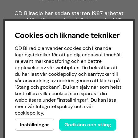
CD Bilradio har sedan starten 1987 arbetat
med försäljning och installation av ljud till
både bilar och båtar. Hos oss hittar du ett
brett sortiment av billjud till alla typer av
Cookies och liknande tekniker
bilmärken och behov.
CD Bilradio använder cookies och liknande
lagringstekniker för att ge dig anpassat innehåll,
relevant marknadsföring och en bättre
upplevelse av vår webbplats. Du bekräftar att
du har läst vår cookiepolicy och samtycker till
vår användning av cookies genom att klicka på
"Stäng och godkänn". Du kan själv när som helst
kontrollera vilka cookies som sparas i din
webbläsare under ”Inställningar”. Du kan läsa
mer i vår
Integritetspolicy
och i vår
cookiepolicy
.
Inställningar
Godkänn och stäng
Copyright © 2026 - CD Bilradio