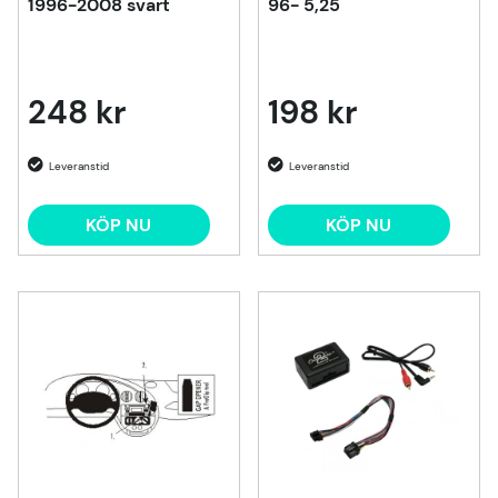
1996-2008 svart
96- 5,25
248 kr
198 kr
KÖP NU
KÖP NU