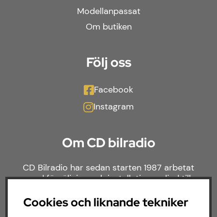
Modellanpassat
Om butiken
Följ oss
Facebook
Instagram
Om CD bilradio
CD Bilradio har sedan starten 1987 arbetat
med försäljning och installation av ljud till
både bilar och båtar. Hos oss hittar du ett
brett sortiment av billjud till alla typer av
Cookies och liknande tekniker
bilmärken och behov.