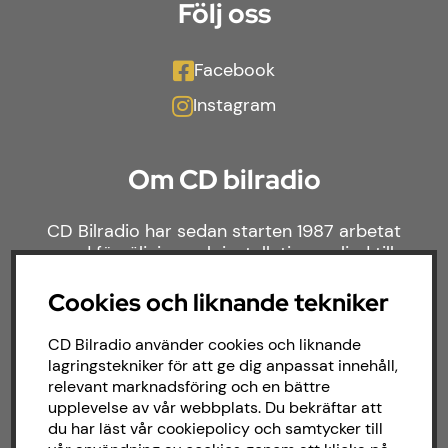
Följ oss
Facebook
Instagram
Om CD bilradio
CD Bilradio har sedan starten 1987 arbetat
med försäljning och installation av ljud till
både bilar och båtar. Hos oss hittar du ett
brett sortiment av billjud till alla typer av
Cookies och liknande tekniker
bilmärken och behov.
CD Bilradio använder cookies och liknande
lagringstekniker för att ge dig anpassat innehåll,
relevant marknadsföring och en bättre
upplevelse av vår webbplats. Du bekräftar att
du har läst vår cookiepolicy och samtycker till