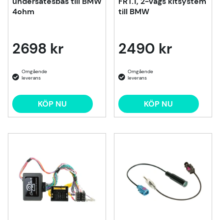
undersätesbas till BMW
FRT.1, 2-vägs kitsystem
4ohm
till BMW
2698 kr
2490 kr
KÖP NU
KÖP NU