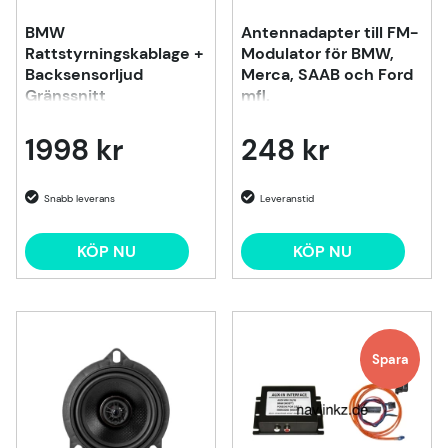
BMW
Antennadapter till FM-
Rattstyrningskablage +
Modulator för BMW,
Backsensorljud
Merca, SAAB och Ford
Gränssnitt
mfl.
1998 kr
248 kr
KÖP NU
KÖP NU
Spara