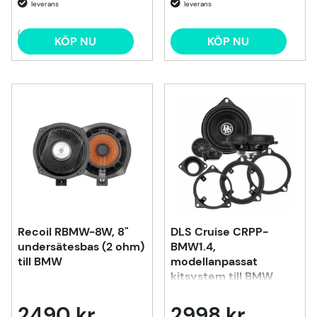
(4)
KÖP NU
KÖP NU
Recoil RBMW-8W, 8"
DLS Cruise CRPP-
undersätesbas (2 ohm)
BMW1.4,
till BMW
modellanpassat
kitsystem till BMW
2490 kr
2998 kr