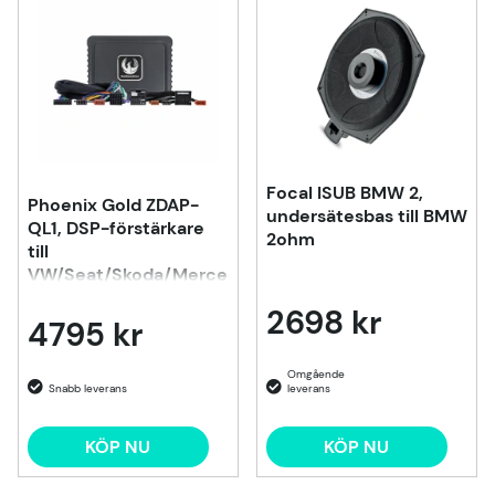
Focal ISUB BMW 2,
Phoenix Gold ZDAP-
undersätesbas till BMW
QL1, DSP-förstärkare
2ohm
till
VW/Seat/Skoda/Mercedes
m.fl. 1998-2020
2698 kr
4795 kr
KÖP NU
KÖP NU