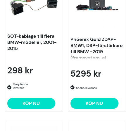
SOT-kablage till flera
Phoenix Gold ZDAP-
BMW-modeller, 2001-
BMW1, DSP-förstärkare
2015
till BMW -2019
(framsystem, ej
HiFi/Top HiFi)
298 kr
5295 kr
KÖP NU
KÖP NU