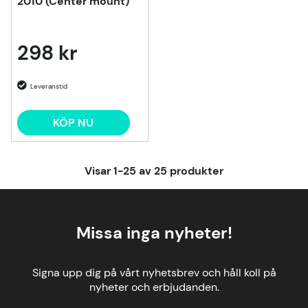
2010 (Center mount)
298 kr
KÖP NU
Visar
1-25
av
25
produkter
Missa inga nyheter!
Signa upp dig på vårt nyhetsbrev och håll koll på
nyheter och erbjudanden.