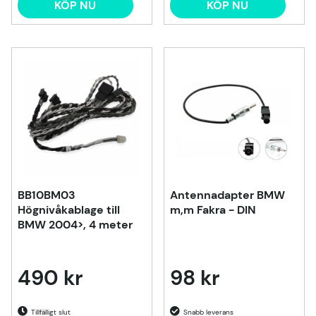
KÖP NU
KÖP NU
BB10BM03
Antennadapter BMW
Högnivåkablage till
m,m Fakra - DIN
BMW 2004>, 4 meter
490 kr
98 kr
Tillfälligt slut