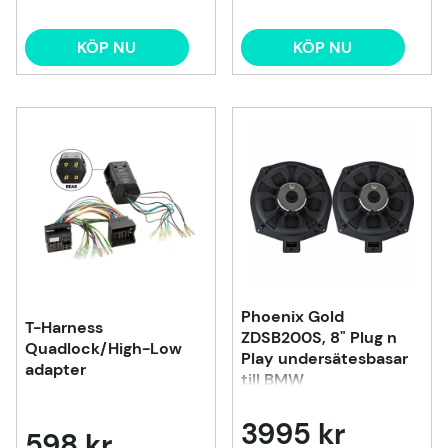
KÖP NU
KÖP NU
Phoenix Gold
T-Harness
ZDSB200S, 8" Plug n
Quadlock/High-Low
Play undersätesbasar
adapter
till BMW
3995 kr
598 kr