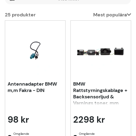
25
produkter
Mest populära
Produkter
Antennadapter BMW
BMW
m,m Fakra - DIN
Rattstyrningskablage +
Backsensorljud &
Varnings toner, mm
98 kr
2298 kr