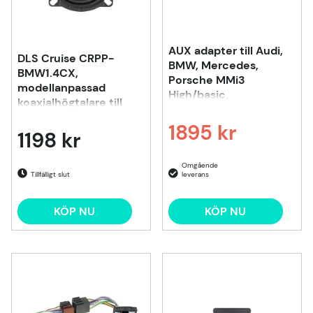
AUX adapter till Audi,
DLS Cruise CRPP-
BMW, Mercedes,
BMW1.4CX,
Porsche MMi3
modellanpassad
High/basic,
koaxialhögtalare till
BMW
1895 kr
1198 kr
Ordinarie pris:
Tillfälligt slut
KÖP NU
KÖP NU