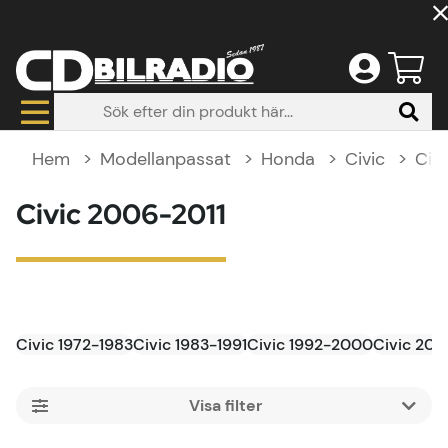
Hem
Modellanpassat
Honda
Civic
Civ
Civic 2006-2011
Civic 1972-1983
Civic 1983-1991
Civic 1992-2000
Civic 20
Filtrera