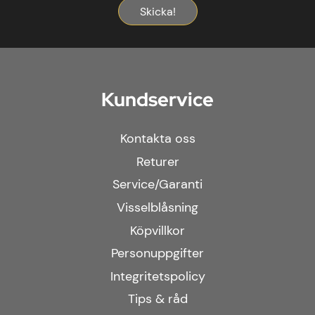
Skicka!
Kundservice
Kontakta oss
Returer
Service/Garanti
Visselblåsning
Köpvillkor
Personuppgifter
Integritetspolicy
Tips & råd