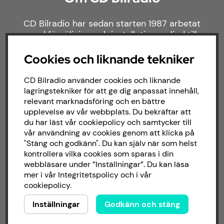
CD Bilradio har sedan starten 1987 arbetat
med försäljning och installation av ljud till
både bilar och båtar. Hos oss hittar du ett
brett sortiment av billjud till alla typer av
Cookies och liknande tekniker
bilmärken och behov.
CD Bilradio använder cookies och liknande
lagringstekniker för att ge dig anpassat innehåll,
relevant marknadsföring och en bättre
upplevelse av vår webbplats. Du bekräftar att
du har läst vår cookiepolicy och samtycker till
vår användning av cookies genom att klicka på
"Stäng och godkänn". Du kan själv när som helst
kontrollera vilka cookies som sparas i din
webbläsare under ”Inställningar”. Du kan läsa
mer i vår
Integritetspolicy
och i vår
cookiepolicy
.
Inställningar
Godkänn och stäng
Copyright © 2026 - CD Bilradio