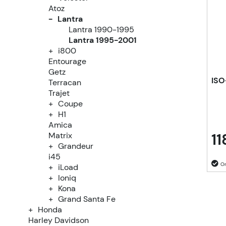
Atoz
Lantra
Lantra 1990-1995
Lantra 1995-2001
i800
Entourage
Getz
ISO
Terracan
Trajet
Coupe
H1
Amica
11
Matrix
Grandeur
i45
iLoad
Ioniq
Kona
Grand Santa Fe
Honda
Harley Davidson