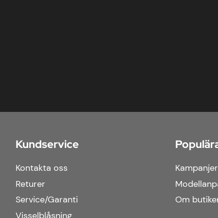
Kundservice
Populära
Kontakta oss
Kampanjer
Returer
Modellanp
Service/Garanti
Om butike
Visselblåsning