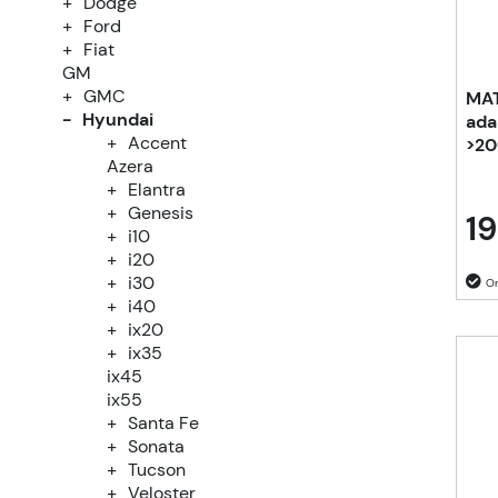
Dodge
Ford
Fiat
GM
GMC
MAT
Hyundai
ada
Accent
>20
Azera
Elantra
Genesis
19
i10
i20
i30
i40
ix20
ix35
ix45
ix55
Santa Fe
Sonata
Tucson
Veloster