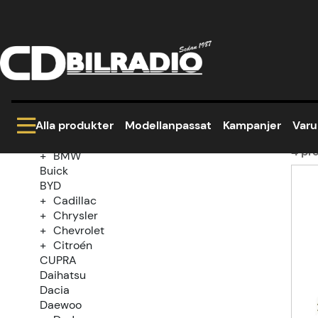
Hem
Modellanpassat
Hyundai
Lantra
Kategoriträd
La
Kampanjer
Modellanpassat
Alla produkter
Modellanpassat
Kampanjer
Var
Alfa Romeo
Audi
4
pro
BMW
Buick
Prod
BYD
Cadillac
Chrysler
Chevrolet
Citroén
CUPRA
Daihatsu
Dacia
Daewoo