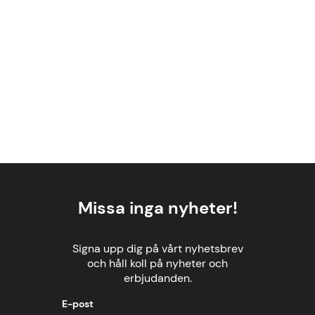
Missa inga nyheter!
Signa upp dig på vårt nyhetsbrev
och håll koll på nyheter och
erbjudanden.
E-post