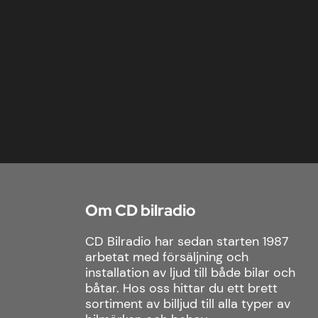
Om CD bilradio
CD Bilradio har sedan starten 1987
arbetat med försäljning och
installation av ljud till både bilar och
båtar. Hos oss hittar du ett brett
sortiment av billjud till alla typer av