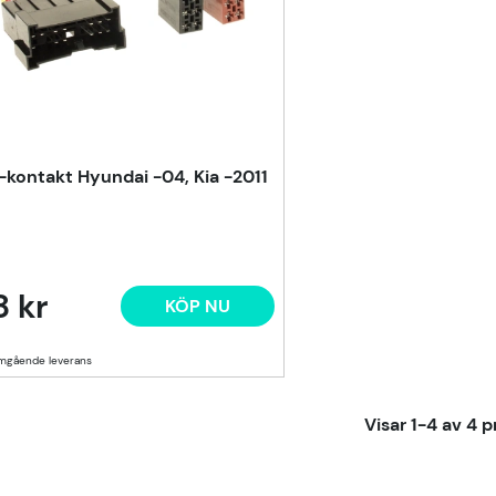
-kontakt Hyundai -04, Kia -2011
8 kr
KÖP NU
Visar
1-4
av
4
p