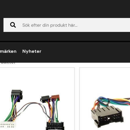
Lantra 1995-2001
ntra 1995-2001
umärken
Nyheter
dukter
ukter