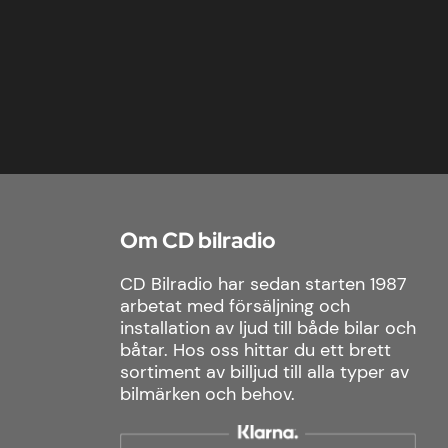
Om CD bilradio
CD Bilradio har sedan starten 1987
arbetat med försäljning och
installation av ljud till både bilar och
båtar. Hos oss hittar du ett brett
sortiment av billjud till alla typer av
bilmärken och behov.