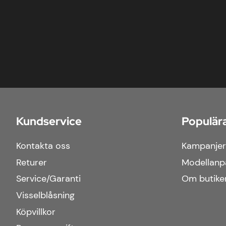
Kundservice
Populära
Kontakta oss
Kampanjer
Returer
Modellanp
Service/Garanti
Om butike
Visselblåsning
Köpvillkor