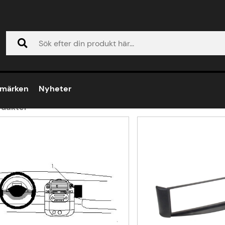
002-2007 (Facelift)
02-2007 (Facelift)
umärken
Nyheter
dukter
ukter