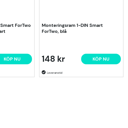
 Smart ForTwo
Monteringsram 1-DIN Smart
art
ForTwo, blå
148 kr
KÖP NU
KÖP NU