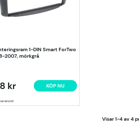
teringsram 1-DIN Smart ForTwo
8-2007, mörkgrå
8 kr
KÖP NU
Visar
1-4
av
4
p