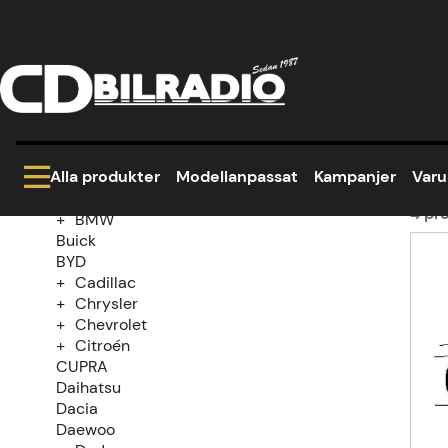
Hem
Modellanpassat
Smart
ForTwo
2
Kategoriträd
20
Kampanjer
Modellanpassat
Alla produkter
Modellanpassat
Kampanjer
Var
Alfa Romeo
Audi
4
pro
BMW
Buick
Prod
BYD
Cadillac
Chrysler
Chevrolet
Citroén
CUPRA
Daihatsu
Dacia
Daewoo