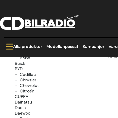
Hem
Modellanpassat
Volvo
FM series
Kategoriträd
Vo
Kampanjer
Modellanpassat
Alla produkter
Modellanpassat
Kampanjer
Var
Alfa Romeo
Audi
10
pr
BMW
Buick
Prod
BYD
Cadillac
Chrysler
Chevrolet
Citroén
CUPRA
Daihatsu
Dacia
Daewoo