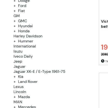
Dodge
Ford
Fiat
GM
GMC
Vic
Hyundai
bat
Honda
Harley Davidson
Hummer
19
International
Isuzu
Ordi
2083
Iveco Daily
Jeep
Til
Jaguar
Jaguar XK-E / E-Type 1961-75
Kia
Land Rover
Lexus
Lincoln
Mazda
MAN
Mercedes