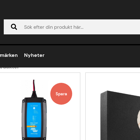
Volvo FM series 2003-2013
lvo FM series 2003-2013
umärken
Nyheter
odukter
ukter
Spara