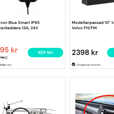
tron Blue Smart IP65
Modellanpassad 10" to
teriladdare 13A, 24V
Volvo FH/FM
95 kr
2398 kr
KÖP NU
narie pris:
 kr
lfälligt slut