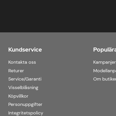
Kundservice
Populära
Kontakta oss
Kampanjer
Returer
Modellanp
Service/Garanti
Om butike
Visselblåsning
Köpvillkor
Personuppgifter
Integritetspolicy