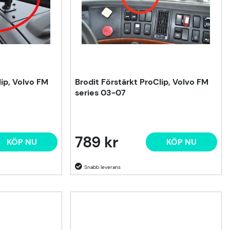
lip, Volvo FM
Brodit Förstärkt ProClip, Volvo FM
series 03-07
789 kr
KÖP NU
KÖP NU