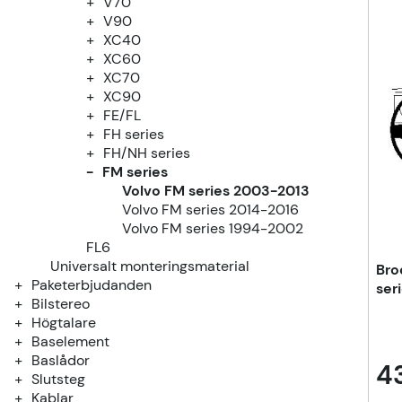
V70
V90
XC40
XC60
XC70
XC90
FE/FL
FH series
FH/NH series
FM series
Volvo FM series 2003-2013
Volvo FM series 2014-2016
Volvo FM series 1994-2002
FL6
Universalt monteringsmaterial
Bro
Paketerbjudanden
ser
Bilstereo
Högtalare
Baselement
Baslådor
43
Slutsteg
Kablar