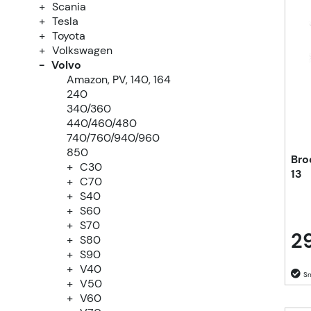
Scania
Tesla
Toyota
Volkswagen
Volvo
Amazon, PV, 140, 164
240
340/360
440/460/480
740/760/940/960
850
Bro
C30
13
C70
S40
S60
S70
29
S80
S90
V40
V50
V60