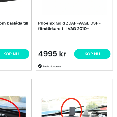
m baslåda till
Phoenix Gold ZDAP-VAG1, DSP-
förstärkare till VAG 2010-
4995 kr
KÖP NU
KÖP NU