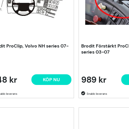
dit ProClip, Volvo NH series 07-
Brodit Förstärkt ProC
series 03-07
8 kr
989 kr
KÖP NU