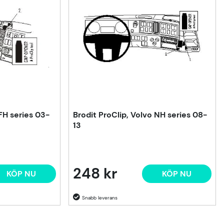
 FH series 03-
Brodit ProClip, Volvo NH series 08-
13
248 kr
KÖP NU
KÖP NU